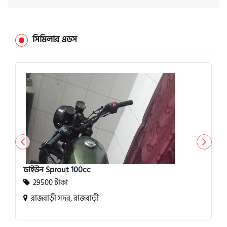
সিমিলার এডস
ডাইউন Sprout 100cc
29500 টাকা
রাজবাড়ী সদর, রাজবাড়ী