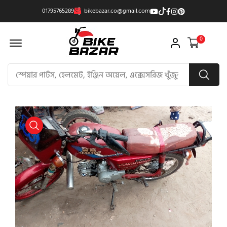
01795765289
bikebazar.co@gmail.com
Offcanvas Menu Open
0
product view