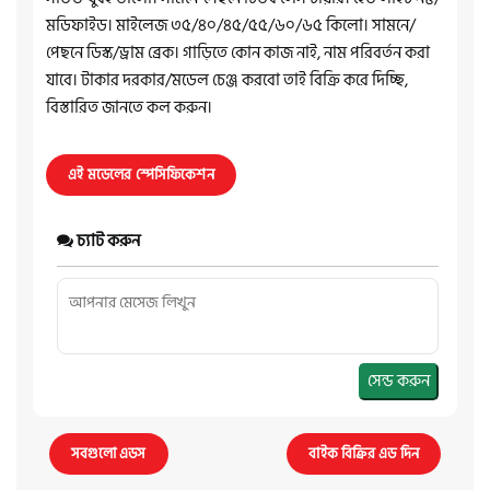
মডিফাইড। মাইলেজ ৩৫/৪০/৪৫/৫৫/৬০/৬৫ কিলো। সামনে/
পেছনে ডিস্ক/ড্রাম ব্রেক। গাড়িতে কোন কাজ নাই, নাম পরিবর্তন করা
যাবে। টাকার দরকার/মডেল চেঞ্জ করবো তাই বিক্রি করে দিচ্ছি,
বিস্তারিত জানতে কল করুন।
এই মডেলের স্পেসিফিকেশন
চ্যাট করুন
সেন্ড করুন
সবগুলো এডস
বাইক বিক্রির এড দিন