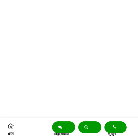
হোম
এক্সেসরিজ
খুঁজুন