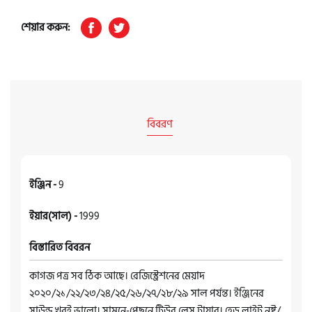
শেয়ার করুন:
বিবরণ
ইঞ্জিন -
9
ইয়ার(সাল) -
1999
বিস্তারিত বিবরন
কাগজ পত্র সব ঠিক আছে। রেজিস্ট্রেশনের মেয়াদ
২০২০/২১/২২/২৩/২৪/২৫/২৬/২৭/২৮/২৯ সাল পর্যন্ত। ইঞ্জিনের
সাউন্ড খুবই ভালো। সামনে-পেছনে টিউব লেস টায়ার। হেড লাইট নষ্ট/