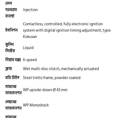
তেল
সরবরাহ
Injection
ব্যবস্থা
গ্রীন টাইগার (Green Tiger)
Contactless, controlled, fully electronic ignition
ইগনিশন
system with digital ignition timing adjustment, type
বীটল বোল্ট (Beetle Bolt)
Kokusan
কুলিং
Liquid
সিস্টেম
বেনেলি (Benelli)
গিয়ার বক্স
6-speed
ক্লাচ
Wet multi-disc clutch, mechanically actuated
বেনেট (Bennett)
বডি টাইপ
Steel trellis frame, powder coated
সামনের
WP upside-down Ø 43 mm
সাসপেনশন
বিএমডাব্লিউ (BMW)
পেছনের
WP Monoshock
সাসপেনশন
রয়েল এনফিল্ড (Royal Enfield)
সামনের