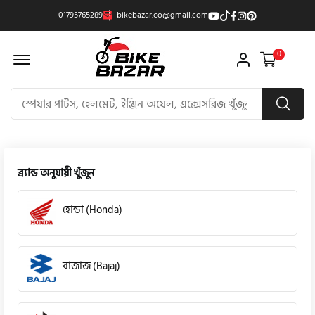
01795765289
bikebazar.co@gmail.com
Offcanvas Menu Open
0
ব্র্যান্ড অনুযায়ী খুঁজুন
হোন্ডা (Honda)
বাজাজ (Bajaj)