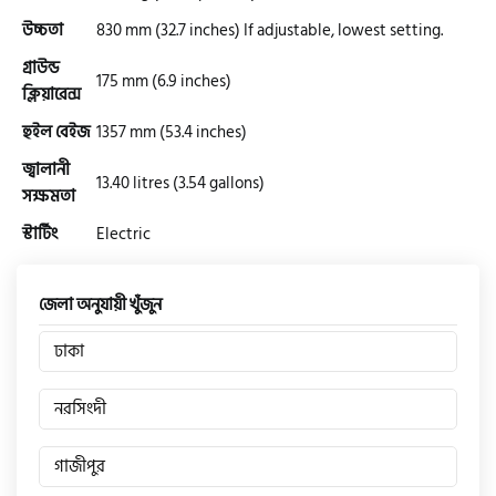
উচ্চতা
830 mm (32.7 inches) If adjustable, lowest setting.
টারো
গ্রাউন্ড
175 mm (6.9 inches)
ক্লিয়ারেন্স
স্পীডার (Speeder)
হুইল বেইজ
1357 mm (53.4 inches)
জ্বালানী
13.40 litres (3.54 gallons)
এমা (Emma)
সক্ষমতা
স্টার্টিং
Electric
SINSKI
জেলা অনুযায়ী খুঁজুন
জিংফু
ঢাকা
নরসিংদী
জোনটেস
গাজীপুর