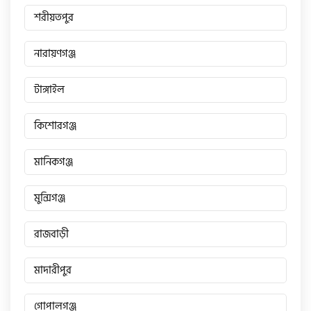
সিঙ্গার
শরীয়তপুর
নারায়ণগঞ্জ
এফবি মনডিয়াল
টাঙ্গাইল
ডায়াং
কিশোরগঞ্জ
গুড হুইল
মানিকগঞ্জ
মুন্সিগঞ্জ
রাজবাড়ী
মাদারীপুর
গোপালগঞ্জ