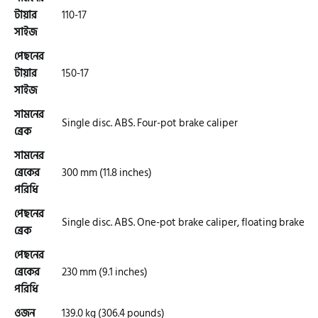
টায়ার
110-17
সাইজ
এফকেএম (FKM)
পেছনের
টায়ার
150-17
সাইজ
হারলি ডেভিডসন
সামনের
Single disc. ABS. Four-pot brake caliper
ব্রেক
রিগাল র‍্যাপটার (Regal Raptor)
সামনের
ব্রেকের
300 mm (11.8 inches)
পরিধি
অ্যাটলাস জংশেন
পেছনের
Single disc. ABS. One-pot brake caliper, floating brake
ব্রেক
পিএইচপি (PHP)
পেছনের
ব্রেকের
230 mm (9.1 inches)
পরিধি
জিপিএক্স (GPX)
ওজন
139.0 kg (306.4 pounds)