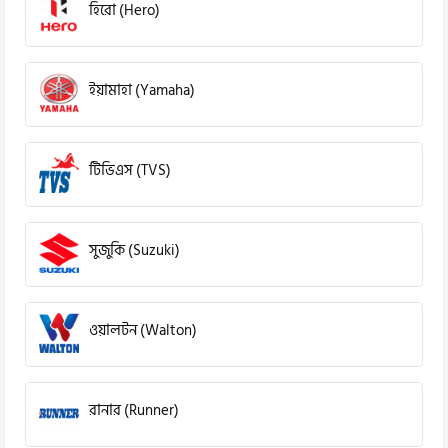
হিরো (Hero)
ইয়ামাহা (Yamaha)
টিভিএস (TVS)
সুজুকি (Suzuki)
ওয়ালটন (Walton)
রানার (Runner)