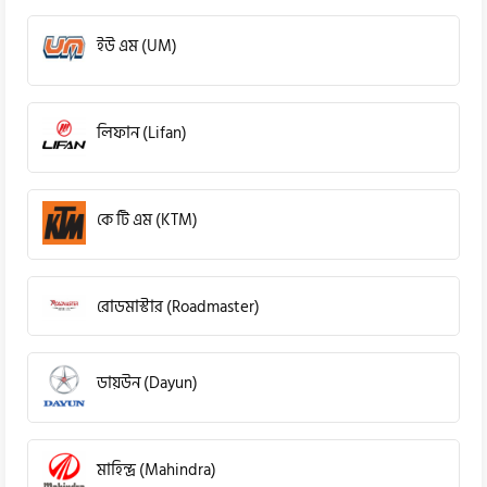
ইউ এম (UM)
লিফান (Lifan)
কে টি এম (KTM)
রোডমাস্টার (Roadmaster)
ডায়উন (Dayun)
মাহিন্দ্র (Mahindra)