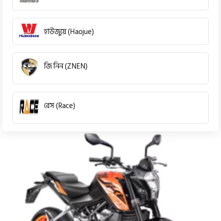
হাউজুয়ে (Haojue)
জি নিন (ZNEN)
রেস (Race)
কিওয়ে (KeeWay)
পেগাসাস (Pagasus)