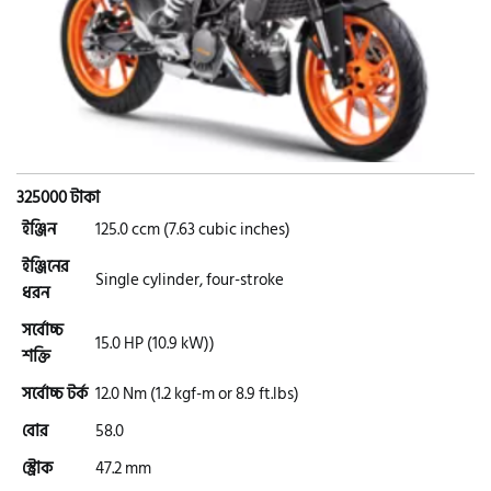
এইচ পাওয়ার (H. Power)
আকিজ (Akij)
জারা (Zaara)
325000 টাকা
ইঞ্জিন
125.0 ccm (7.63 cubic inches)
কাওয়াসাকি (Kawasaki)
ইঞ্জিনের
Single cylinder, four-stroke
ধরন
সর্বোচ্চ
এস ওয়াই এম (SYM)
15.0 HP (10.9 kW))
শক্তি
সর্বোচ্চ টর্ক
12.0 Nm (1.2 kgf-m or 8.9 ft.lbs)
এপ্রিলিয়া (Aprilia)
বোর
58.0
স্ট্রোক
47.2 mm
ভেসপা (Vespa)