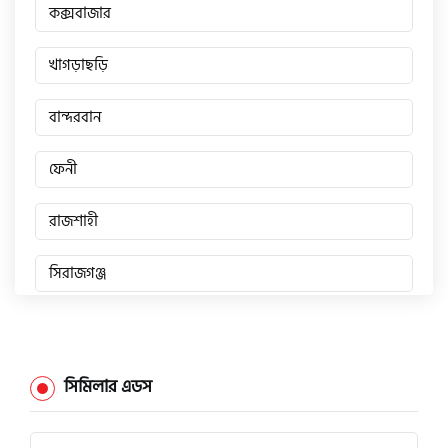
কক্সবাজার
খাগড়াছড়ি
বান্দরবান
ফেনী
রাজশাহী
সিরাজগঞ্জ
জয়পুরহাট
চাঁপাইনবাবগঞ্জ
সিমিলার এডস
পাবনা