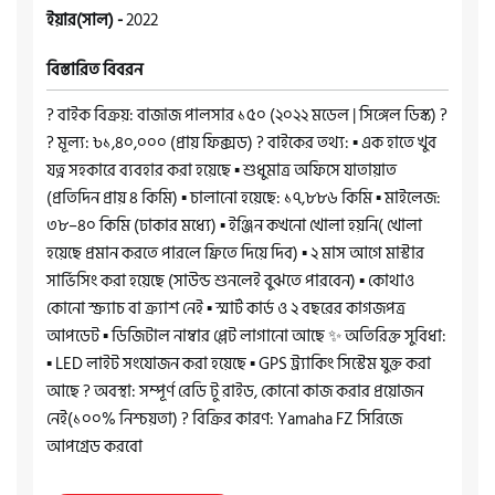
ইয়ার(সাল) -
2022
বিস্তারিত বিবরন
? বাইক বিক্রয়: বাজাজ পালসার ১৫০ (২০২২ মডেল | সিঙ্গেল ডিস্ক) ?
? মূল্য: ৳১,৪০,০০০ (প্রায় ফিক্সড) ? বাইকের তথ্য: ▪️ এক হাতে খুব
যত্ন সহকারে ব্যবহার করা হয়েছে ▪️ শুধুমাত্র অফিসে যাতায়াত
(প্রতিদিন প্রায় ৪ কিমি) ▪️ চালানো হয়েছে: ১৭,৮৮৬ কিমি ▪️ মাইলেজ:
৩৮–৪০ কিমি (ঢাকার মধ্যে) ▪️ ইঞ্জিন কখনো খোলা হয়নি( খোলা
হয়েছে প্রমান করতে পারলে ফ্রিতে দিয়ে দিব) ▪️ ২ মাস আগে মাস্টার
সার্ভিসিং করা হয়েছে (সাউন্ড শুনলেই বুঝতে পারবেন) ▪️ কোথাও
কোনো স্ক্র্যাচ বা ক্র্যাশ নেই ▪️ স্মার্ট কার্ড ও ২ বছরের কাগজপত্র
আপডেট ▪️ ডিজিটাল নাম্বার প্লেট লাগানো আছে ✨ অতিরিক্ত সুবিধা:
▪️ LED লাইট সংযোজন করা হয়েছে ▪️ GPS ট্র্যাকিং সিস্টেম যুক্ত করা
আছে ? অবস্থা: সম্পূর্ণ রেডি টু রাইড, কোনো কাজ করার প্রয়োজন
নেই(১০০% নিশ্চয়তা) ? বিক্রির কারণ: Yamaha FZ সিরিজে
আপগ্রেড করবো