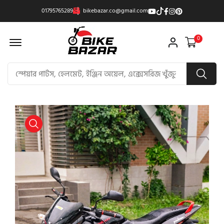
01795765289
bikebazar.co@gmail.com
Offcanvas Menu Open
0
product view