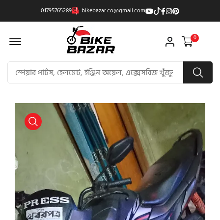
01795765289
bikebazar.co@gmail.com
Offcanvas Menu Open
0
product view