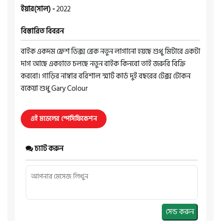
ইয়ার(সাল) -
2022
বিস্তারিত বিবরন
বাইক একদম ফ্রেশ ডিক্স ব্রেক নতুন লাগানো হয়ছে শুধু মিটারে একটা
দাগ আছে একহাতে চলছে নতুন বাইক কিনবো তাই জরুরি বিক্রি
করবো। গাড়ির নাম্বার বরিশাল স্মার্ট কার্ড দুই বছরের টেক্স টোকন
বকেয়া শুধু Gary Colour
এই মডেলের স্পেসিফিকেশন
চ্যাট করুন
সেন্ড করুন