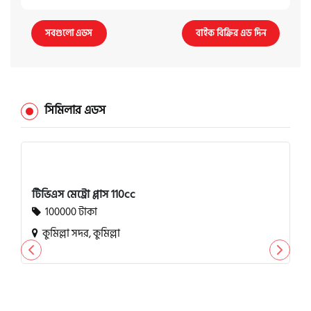
সবগুলো এডস
বাইক বিক্রির এড দিন
সিমিলার এডস
টিভিএস মেট্রো প্লাস 110cc
100000 টাকা
কুমিল্লা সদর, কুমিল্লা