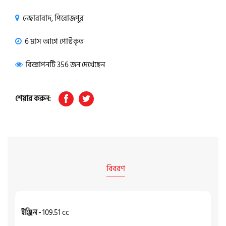
নেছারাবাদ, পিরোজপুর
6 মাস আগে পোস্টকৃত
বিজ্ঞাপনটি 356 জন দেখেছেন
শেয়ার করুন:
বিবরণ
ইঞ্জিন -
109.51 cc