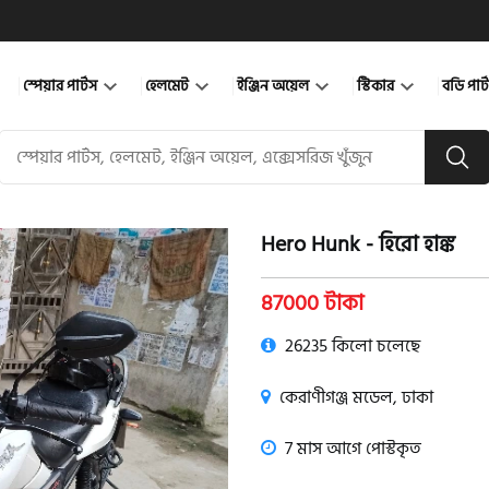
স্পেয়ার পার্টস
হেলমেট
ইঞ্জিন অয়েল
স্টিকার
বডি পার
Hero Hunk - হিরো হাঙ্ক
product view
87000 টাকা
26235 কিলো চলেছে
কেরাণীগঞ্জ মডেল, ঢাকা
7 মাস আগে পোস্টকৃত