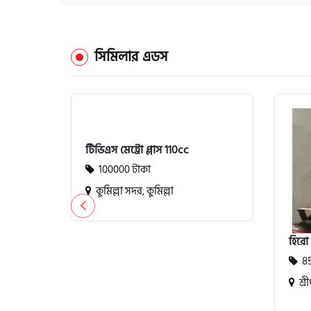
সিমিলার এডস
টিভিএস মেট্রো প্লাস 110cc
100000 টাকা
কুমিল্লা সদর, কুমিল্লা
হিরো
85
শ্রী