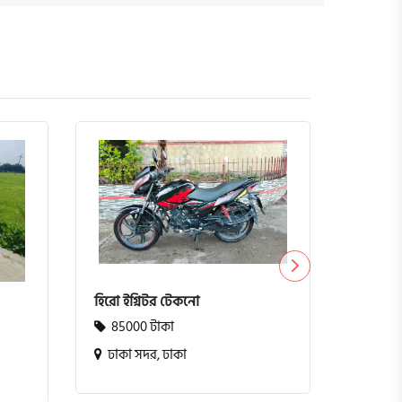
টিভিএস ম
10000
কুমিল্ল
হিরো ইগ্নিটর টেকনো
85000 টাকা
ঢাকা সদর, ঢাকা