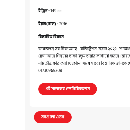
ইঞ্জিন -
149 cc
ইয়ার(সাল) -
2016
বিস্তারিত বিবরন
কাগজপত্র সব ঠিক আছে। রেজিস্ট্রেশন মেয়াদ ২০২৬ শে আগস্
ফ্রেস আছে পিছনের চাকা নতুন টায়ার লাগানো হয়েছে। মাইলে
নাম ট্রান্সফার করা যেকোনো সময় সম্ভব। বিস্তারিত জানত
01730965308
এই মডেলের স্পেসিফিকেশন
সবগুলো এডস