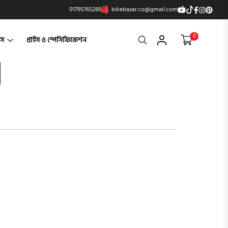
01795765289
bikebazar.co@gmail.com
0
Search
্টস
প্রাইস ও স্পেসিফিকেশন
product vi