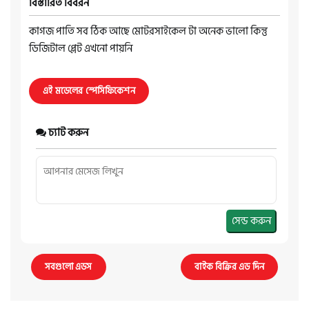
বিস্তারিত বিবরন
কাগজ পাতি সব ঠিক আছে মোটরসাইকেল টা অনেক ভালো কিন্তু
ডিজিটাল প্লেট এখনো পায়নি
এই মডেলের স্পেসিফিকেশন
চ্যাট করুন
সেন্ড করুন
সবগুলো এডস
বাইক বিক্রির এড দিন