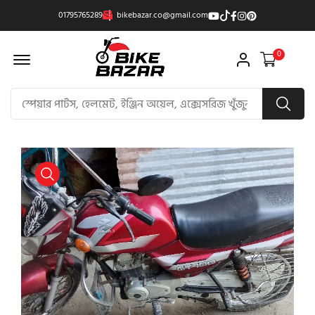
01795765289
bikebazar.co@gmail.com
Offcanvas Menu Open
0
product view