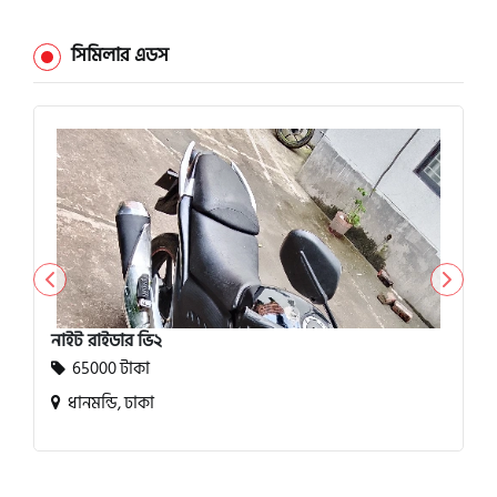
সিমিলার এডস
নাইট রাইডার ভি২
65000 টাকা
ধানমন্ডি, ঢাকা