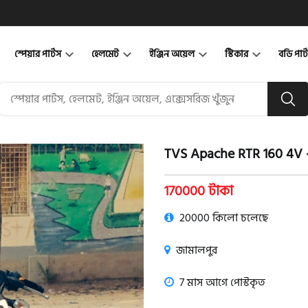
স্পেয়ার পার্টস
হেলমেট
ইঞ্জিন অয়েল
স্টিকার
বডি পার
TVS Apache RTR 160 4V
product view
170000 টাকা
20000 কিলো চলেছে
জামালপুর
7 মাস আগে পোস্টকৃত