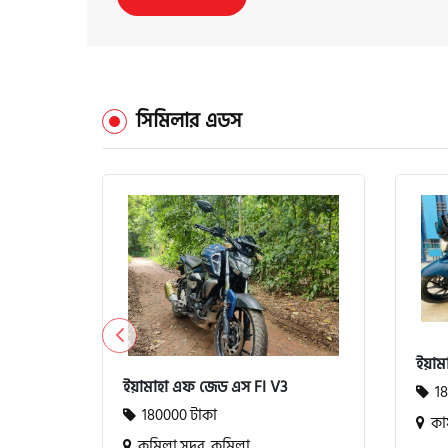
সিমিলার এডস
ইয়ামা
ইয়ামাহা এফ জেড এস FI V3
18
180000 টাকা
কাফ
কুমিল্লা সদর, কুমিল্লা