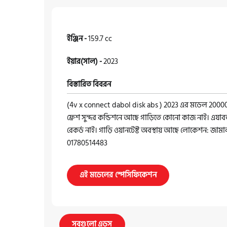
ইঞ্জিন -
159.7 cc
ইয়ার(সাল) -
2023
বিস্তারিত বিবরন
(4v x connect dabol disk abs ) 2023 এর মডেল 200
ফ্রেশ সুন্দর কন্ডিশনে আছ‍ে গাড়িতে কোনো কাজ নাই। এযাবত 
রেকর্ড নাই। গাড়ি ওয়ানটেষ্ট অবস্থায় আছে লোকেশন: জাম
01780514483
এই মডেলের স্পেসিফিকেশন
সবগুলো এডস