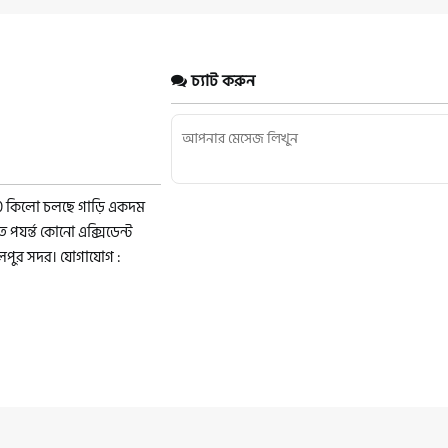
চ্যাট করুন
00 কিলো চলছে গাড়ি একদম
পযর্ন্ত কোনো এক্সিডেন্ট
ালপুর সদর। যোগাযোগ :