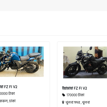
হা FZ FI V2
ইয়ামাহা FZ FI V2
0000 টাকা
170000 টাকা
রুল, ঢাকা
খুলনা সদর , খুলনা