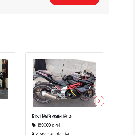
টারো জিপি ওয়ান ভি ৩
ইয়ামাহা
180000 টাকা
18000
বাকেরগঞ্জ , বরিশাল
কুমিল্ল