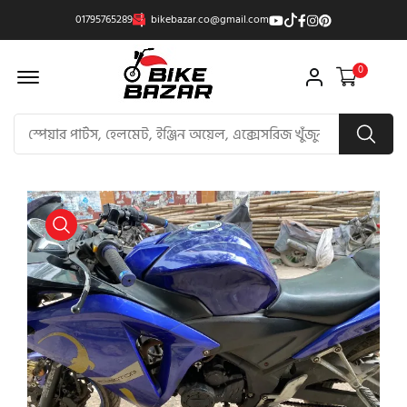
01795765289
bikebazar.co@gmail.com
Offcanvas Menu Open
0
product view