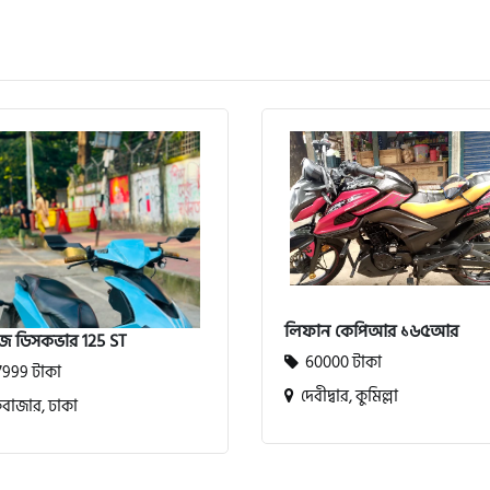
লিফান কেপিআর ১৬৫আর
জ ডিসকভার 125 ST
60000 টাকা
999 টাকা
দেবীদ্বার, কুমিল্লা
াজার, ঢাকা