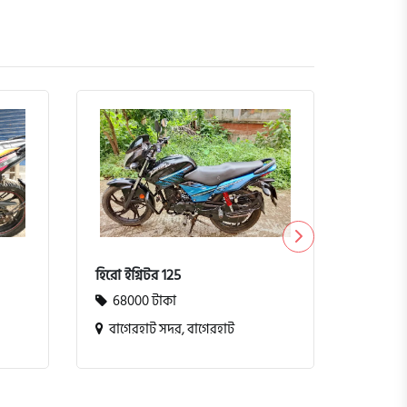
হিরো ইগ্নিটর 125
নাইট রা
68000 টাকা
65000
বাগেরহাট সদর, বাগেরহাট
ধানমন্ড