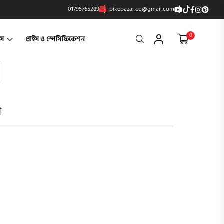
01795765289
bikebazar.co@gmail.com
0
Search
্টস
প্রাইস ও স্পেসিফিকেশন
ো
product vi