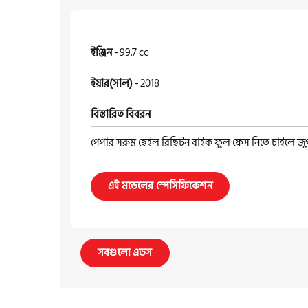
ইঞ্জিন -
99.7 cc
ইয়ার(সাল) -
2018
বিস্তারিত বিবরন
পেপার সরুম ছেইল রিছিটন বাইক ফুল ফেস নিতে চাইলে জ
এই মডেলের স্পেসিফিকেশন
সবগুলো এডস