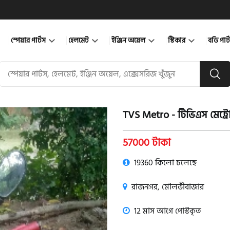
স্পেয়ার পার্টস
হেলমেট
ইঞ্জিন অয়েল
স্টিকার
বডি পার
TVS Metro - টিভিএস মেট্র
product view
57000 টাকা
19360 কিলো চলেছে
রাজনগর, মৌলভীবাজার
12 মাস আগে পোস্টকৃত