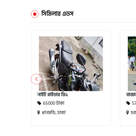
সিমিলার এডস
নাইট রাইডার ভি২
বাজা
65000 টাকা
57
ধানমন্ডি, ঢাকা
চকব