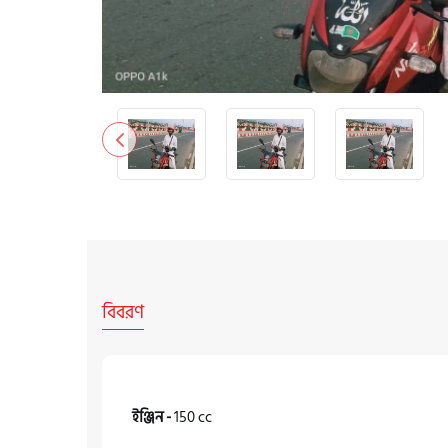
বিবরণ
ইঞ্জিন -
150 cc