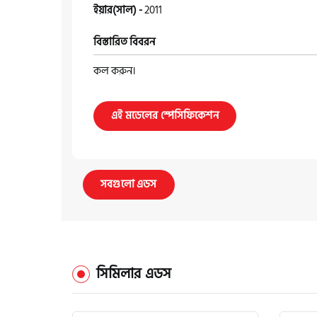
ইয়ার(সাল) -
2011
বিস্তারিত বিবরন
কল করুন।
এই মডেলের স্পেসিফিকেশন
সবগুলো এডস
সিমিলার এডস