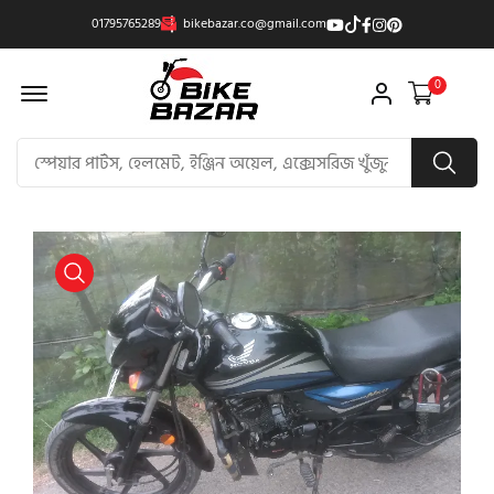
01795765289
bikebazar.co@gmail.com
Offcanvas Menu Open
0
product view