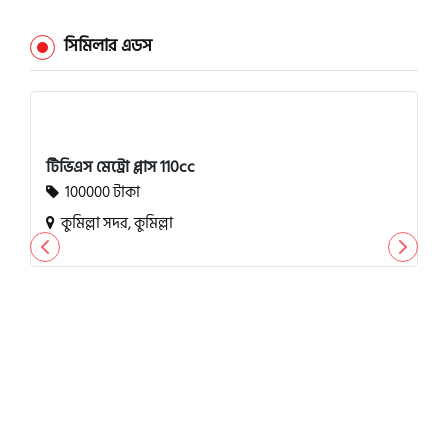
সিমিলার এডস
টিভিএস মেট্রো প্লাস 110cc
100000 টাকা
কুমিল্লা সদর, কুমিল্লা