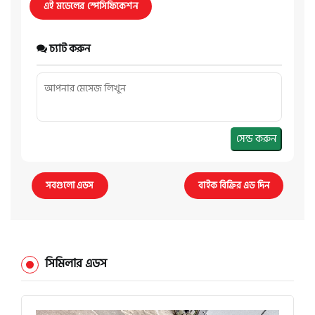
এই মডেলের স্পেসিফিকেশন
চ্যাট করুন
সেন্ড করুন
সবগুলো এডস
বাইক বিক্রির এড দিন
সিমিলার এডস