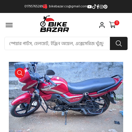
01795765289
bikebazar.co@gmail.com
Offcanvas Menu Open
0
product view