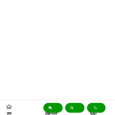
হোম
এক্সেসরিজ
খুঁজুন