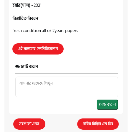
ইয়ার(সাল) -
2021
বিস্তারিত বিবরন
fresh condition all ok 2years papers
এই মডেলের স্পেসিফিকেশন
চ্যাট করুন
সেন্ড করুন
সবগুলো এডস
বাইক বিক্রির এড দিন