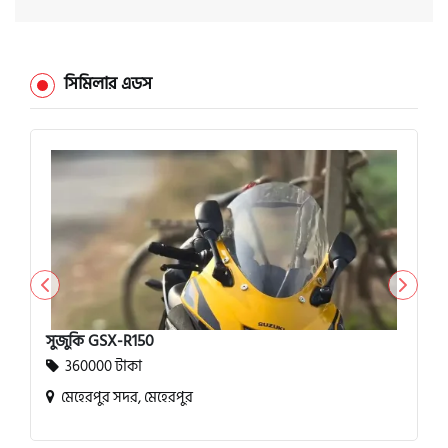
সিমিলার এডস
সুজুকি GSX-R150
360000 টাকা
মেহেরপুর সদর, মেহেরপুর