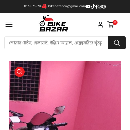
01795765289
bikebazar.co@gmail.com
Offcanvas Menu Open
0
product view