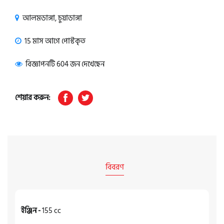
আলমডাঙ্গা, চুয়াডাঙ্গা
15 মাস আগে পোস্টকৃত
বিজ্ঞাপনটি 604 জন দেখেছেন
শেয়ার করুন:
বিবরণ
ইঞ্জিন -
155 cc