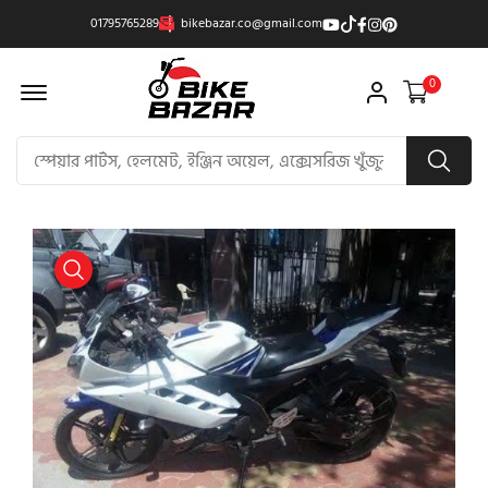
01795765289
bikebazar.co@gmail.com
Offcanvas Menu Open
0
product view