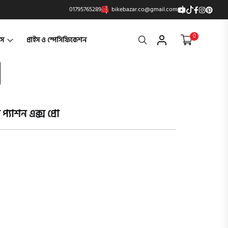
01795765289
bikebazar.co@gmail.com
0
Search
্টস
প্রাইস ও স্পেসিফিকেশন
্যাশন এক্স প্রো
product vi