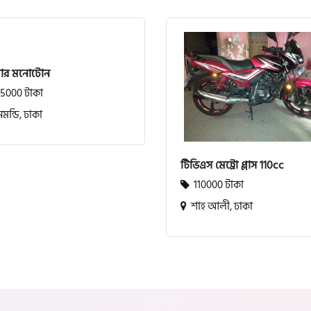
সার মনোটোন
5000 টাকা
মন্ডি, ঢাকা
টিভিএস মেট্রো প্লাস 110cc
110000 টাকা
শাহ আলী, ঢাকা