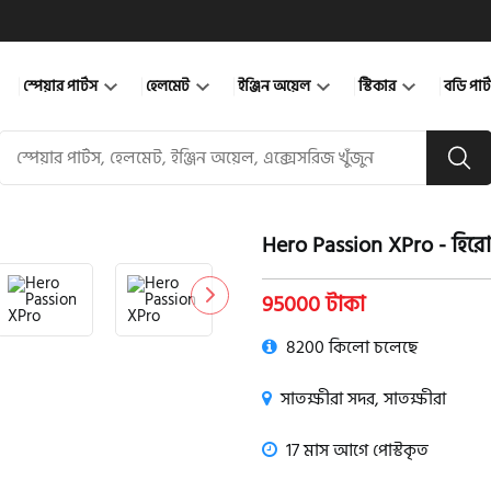
স্পেয়ার পার্টস
হেলমেট
ইঞ্জিন অয়েল
স্টিকার
বডি পার
Hero Passion XPro - হিরো প
product view
95000 টাকা
8200 কিলো চলেছে
সাতক্ষীরা সদর, সাতক্ষীরা
17 মাস আগে পোস্টকৃত