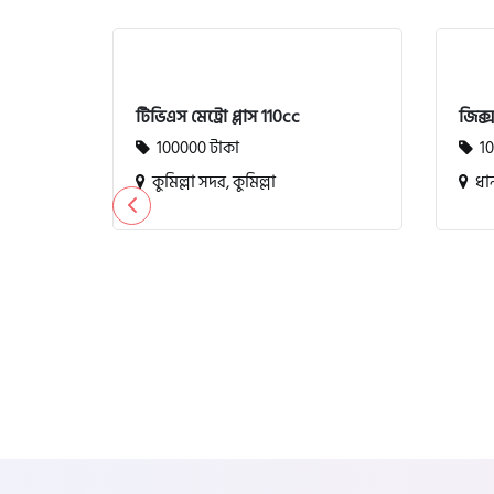
টিভিএস মেট্রো প্লাস 110cc
জিক্
100000 টাকা
10
কুমিল্লা সদর, কুমিল্লা
ধান