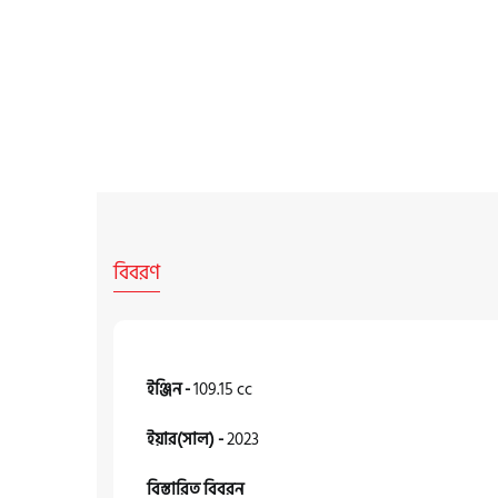
বিবরণ
ইঞ্জিন -
109.15 cc
ইয়ার(সাল) -
2023
বিস্তারিত বিবরন