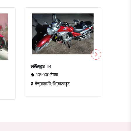
টিভিএস ম
10000
কুমিল্ল
হাউজুয়ে TR
105000 টাকা
ইন্দুরকানী, পিরোজপুর