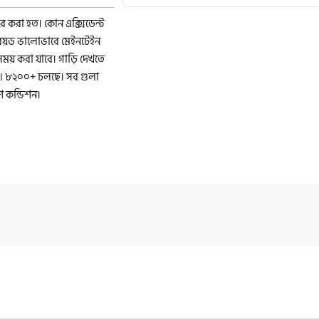
ার করা হত। কোন এক্সিডেন্ট
িরিয়ড ভালোভাবে মেইনটেইন
সময় করা যাবে। গাড়ি দেখতে
। ৮২০০+ চলছে। সব গুলা
শ কন্ডিশন।