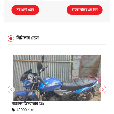
সবগুলো এডস
বাইক বিক্রির এড দিন
সিমিলার এডস
বাজাজ ডিসকভার 125
45000 টাকা