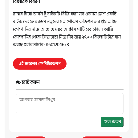
বিস্তারিত বিবরন
রানার টার্বো ভার্সন টু বাইকটি বিক্রি করা হবে একদম ফ্রেশ একটি
বাইক দেখতে একদম নতুনের মত শোরুম কন্ডিশন অবস্থায় আছে
কোম্পানির নামে আছে যে নেবে সে ফাঁস পার্টি হবে চাইলে আমি
কোম্পানির থেকে ক্লিয়ারেন্স নিয়ে দিব মাত্র ২৭০০ কিলোমিটার রান
করছে ফোন নাম্বার 01601204678
এই মডেলের স্পেসিফিকেশন
চ্যাট করুন
সেন্ড করুন