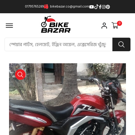
01795765289
bikebazar.co@gmail.com
Offcanvas Menu Open
0
product view