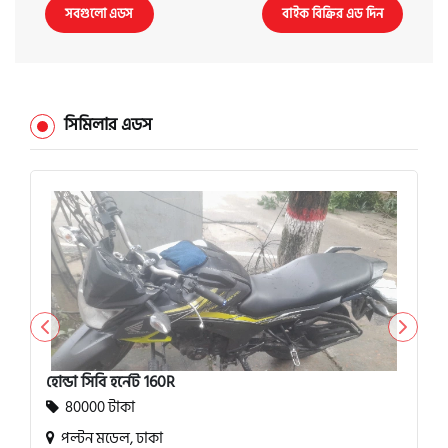
সবগুলো এডস
বাইক বিক্রির এড দিন
সিমিলার এডস
হোন্ডা সিবি হর্নেট 160R
80000 টাকা
পল্টন মডেল, ঢাকা