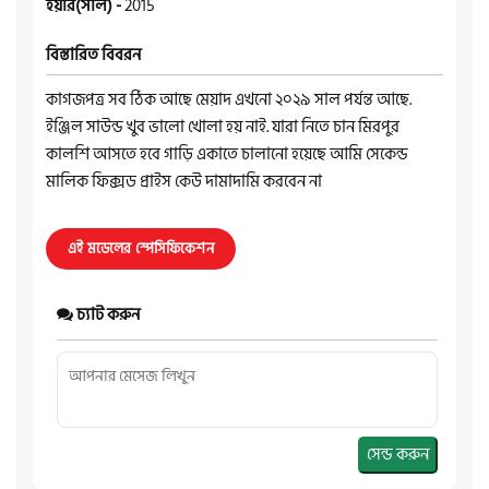
ইয়ার(সাল) -
2015
বিস্তারিত বিবরন
কাগজপত্র সব ঠিক আছে মেয়াদ এখনো ২০২৯ সাল পর্যন্ত আছে.
ইঞ্জিল সাউন্ড খুব ভালো খোলা হয় নাই. যারা নিতে চান মিরপুর
কালশি আসতে হবে গাড়ি একাতে চালানো হয়েছে আমি সেকেন্ড
মালিক ফিক্সড প্রাইস কেউ দামাদামি করবেন না
এই মডেলের স্পেসিফিকেশন
চ্যাট করুন
সেন্ড করুন