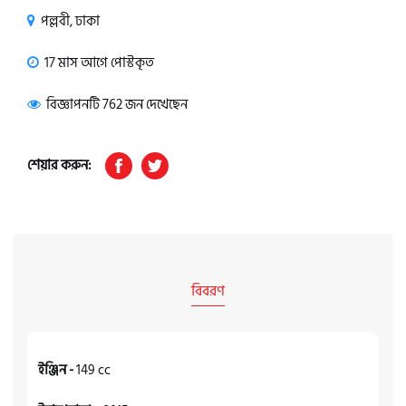
পল্লবী, ঢাকা
17 মাস আগে পোস্টকৃত
বিজ্ঞাপনটি 762 জন দেখেছেন
শেয়ার করুন:
বিবরণ
ইঞ্জিন -
149 cc