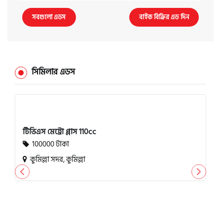
সবগুলো এডস
বাইক বিক্রির এড দিন
সিমিলার এডস
টিভিএস মেট্রো প্লাস 110cc
100000 টাকা
কুমিল্লা সদর, কুমিল্লা