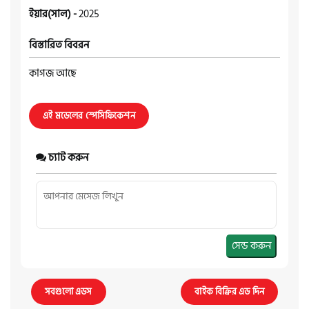
ইয়ার(সাল) -
2025
বিস্তারিত বিবরন
কাগজ আছে
এই মডেলের স্পেসিফিকেশন
চ্যাট করুন
সেন্ড করুন
সবগুলো এডস
বাইক বিক্রির এড দিন