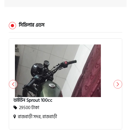
সিমিলার এডস
ডাইউন Sprout 100cc
29500 টাকা
রাজবাড়ী সদর, রাজবাড়ী