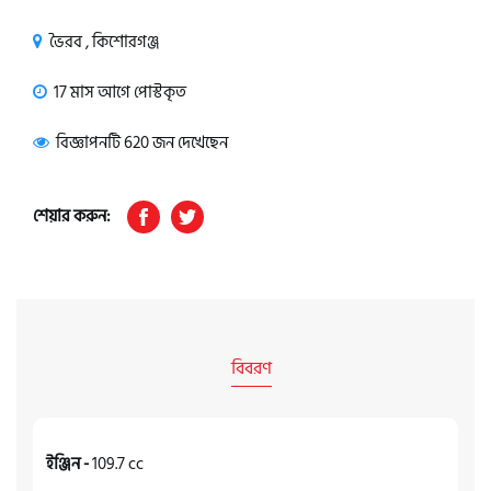
ভৈরব , কিশোরগঞ্জ
17 মাস আগে পোস্টকৃত
বিজ্ঞাপনটি 620 জন দেখেছেন
শেয়ার করুন:
বিবরণ
ইঞ্জিন -
109.7 cc