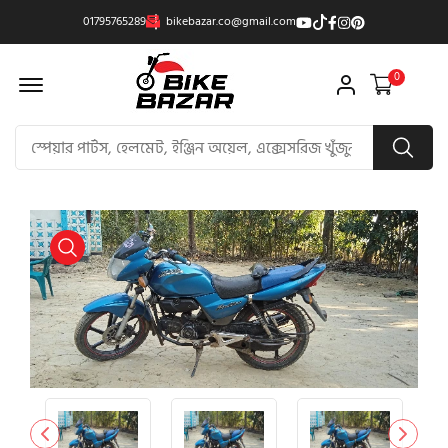
01795765289
bikebazar.co@gmail.com
Offcanvas Menu Open
0
product view