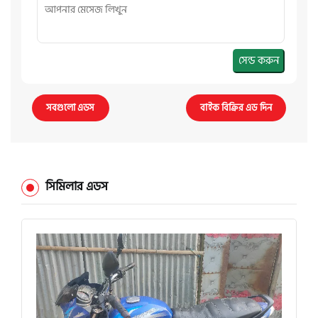
সেন্ড করুন
সবগুলো এডস
বাইক বিক্রির এড দিন
সিমিলার এডস