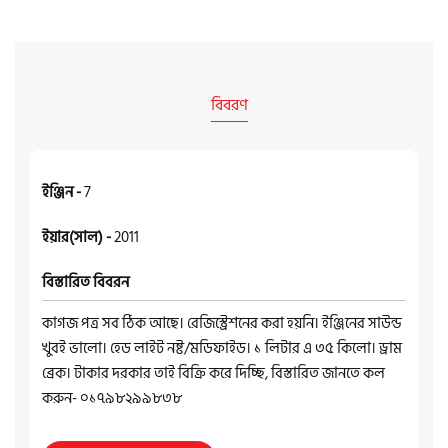
বিবরণ
ইঞ্জিন -
7
ইয়ার(সাল) -
2011
বিস্তারিত বিবরন
কাগজ পত্র সব ঠিক আছে। রেজিস্ট্রেশনের করা হয়নি। ইঞ্জিনের সাউন্ড
খুবই ভালো। হেড লাইট নষ্ট/মডিফাইড। ১ লিটার এ ৩৫ কিলো। ড্রাম
ব্রেক। টাকার দরকার তাই বিক্রি করে দিচ্ছি, বিস্তারিত জানতে কল
করুন- ০১৭৯৮২৯৯৮৩৮