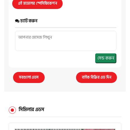
এই মডেলের স্পেসিফিকেশন
চ্যাট করুন
সেন্ড করুন
সবগুলো এডস
বাইক বিক্রির এড দিন
সিমিলার এডস