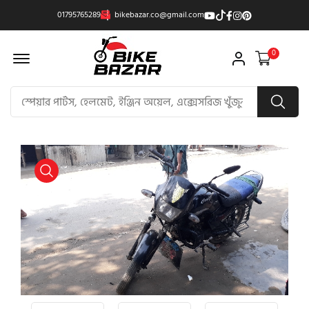
01795765289
bikebazar.co@gmail.com
Offcanvas Menu Open
0
product view