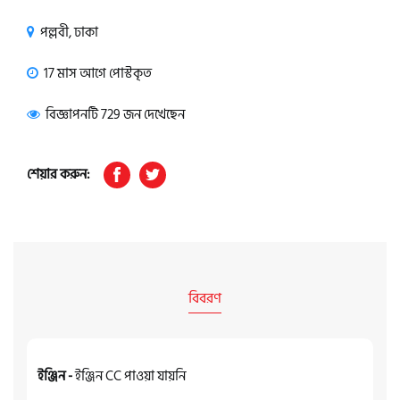
পল্লবী, ঢাকা
17 মাস আগে পোস্টকৃত
বিজ্ঞাপনটি 729 জন দেখেছেন
শেয়ার করুন:
বিবরণ
ইঞ্জিন -
ইঞ্জিন CC পাওয়া যায়নি