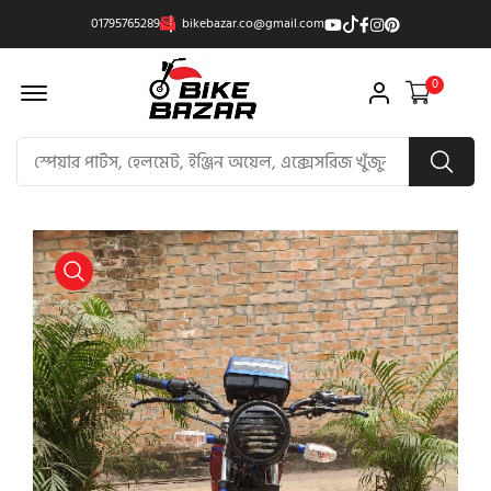
01795765289
bikebazar.co@gmail.com
Offcanvas Menu Open
0
product view