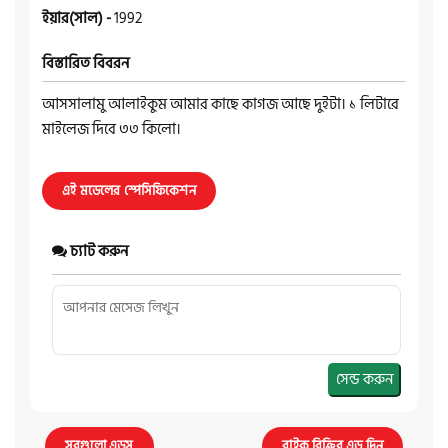
ইয়ার(সাল) -
1992
বিস্তারিত বিবরন
আসসালামু আলাইকুম আমার কাছে কাগজ আছে দুইটা। ১ লিটারে
মাইলেজ দিবে ৩৩ কিলো।
এই মডেলের স্পেসিফিকেশন
চ্যাট করুন
সেন্ড করুন
সবগুলো এডস
বাইক বিক্রির এড দিন