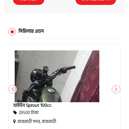
সিমিলার এডস
ডাইউন Sprout 100cc
29500 টাকা
রাজবাড়ী সদর, রাজবাড়ী