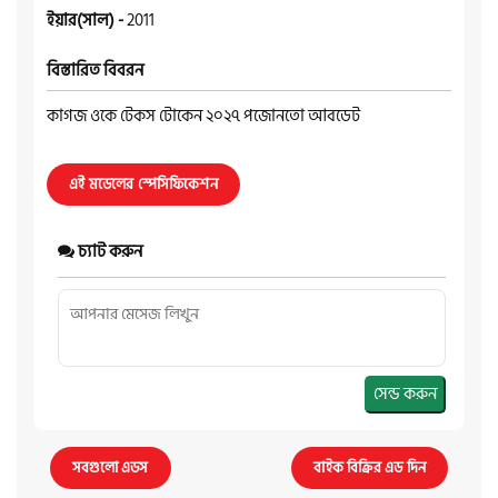
ইয়ার(সাল) -
2011
বিস্তারিত বিবরন
কাগজ ওকে টেকস টোকেন ২০২৭ পজোনতো আবডেট
এই মডেলের স্পেসিফিকেশন
চ্যাট করুন
সেন্ড করুন
সবগুলো এডস
বাইক বিক্রির এড দিন