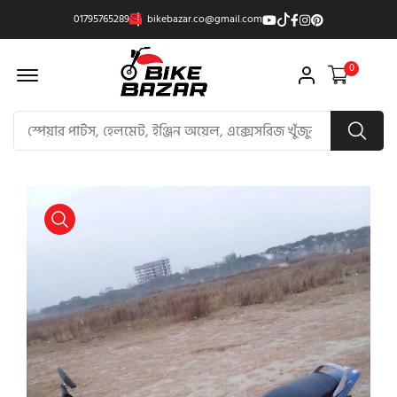
01795765289
bikebazar.co@gmail.com
Offcanvas Menu Open
0
product view