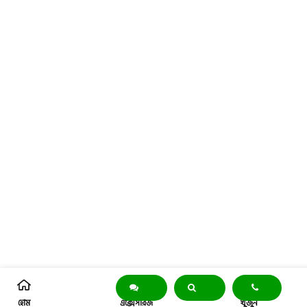
হোম
এক্সেসরিজ
খুঁজুন