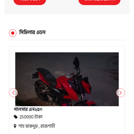
সিমিলার এডস
পালসার এন২৫০
250000 টাকা
শাহ মাকদুম , রাজশাহী