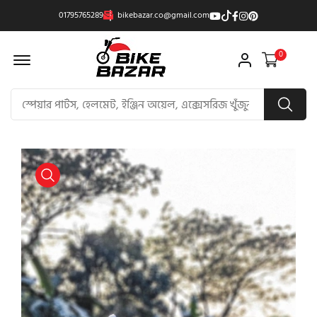
01795765289
bikebazar.co@gmail.com
Offcanvas Menu Open
0
product view