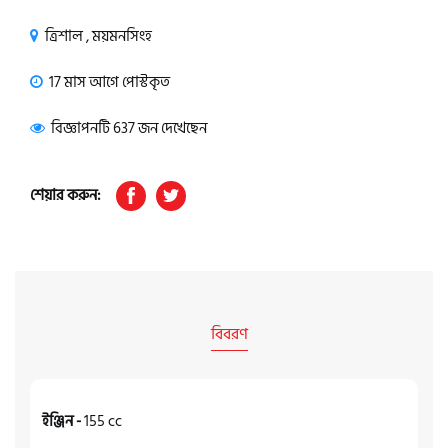
ত্রিশাল , ময়মনসিংহ
17 মাস আগে পোস্টকৃত
বিজ্ঞাপনটি 637 জন দেখেছেন
শেয়ার করুন:
বিবরণ
ইঞ্জিন -
155 cc