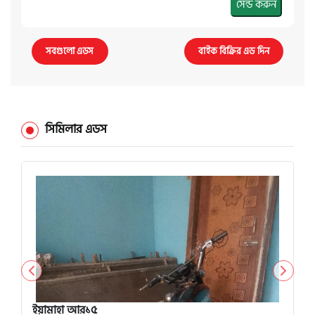
সেন্ড করুন
সবগুলো এডস
বাইক বিক্রির এড দিন
সিমিলার এডস
ইয়ামাহা আর১৫