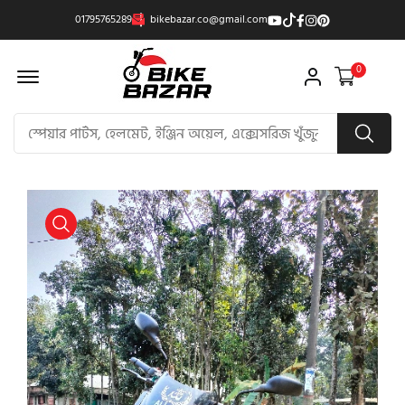
01795765289
bikebazar.co@gmail.com
Offcanvas Menu Open
0
product view