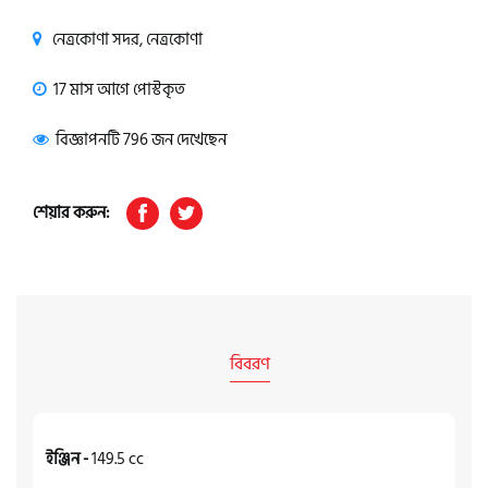
নেত্রকোণা সদর, নেত্রকোণা
17 মাস আগে পোস্টকৃত
বিজ্ঞাপনটি 796 জন দেখেছেন
শেয়ার করুন:
বিবরণ
ইঞ্জিন -
149.5 cc