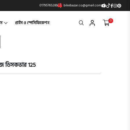
01795765289
bikebazar.co@gmail.com
0
Search
্টস
প্রাইস ও স্পেসিফিকেশন
জাজ ডিসকভার 125
product vi