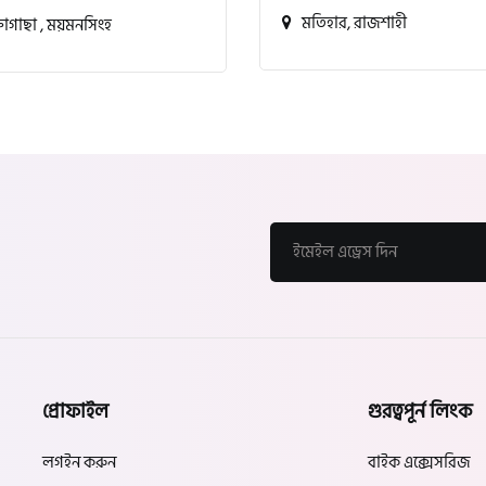
মতিহার, রাজশাহী
্তাগাছা , ময়মনসিংহ
প্রোফাইল
গুরত্বপূর্ন লিংক
লগইন করুন
বাইক এক্সেসরিজ