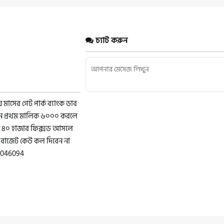
চ্যাট করুন
াসের গেট পার্ক ব্যাংক ডাব
বেন প্রথম মালিক ৬০০০ করলে
লাখ ৪০ হাজার ফিক্সড আসলে
চে বাজেট কেউ কল দিবেন না
03046094