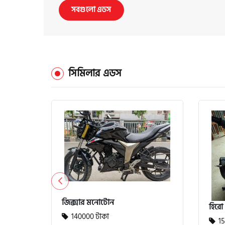
সবগুলো এডস
সিমিলার এডস
জিক্সার মনোটোন
হিরো 
140000 টাকা
15