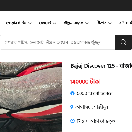
স্পেয়ার পার্টস
হেলমেট
ইঞ্জিন অয়েল
স্টিকার
বডি পার
Bajaj Discover 125 - বা
product view
140000 টাকা
6000 কিলো চলেছে
কাপাসিয়া, গাজীপুর
17 মাস আগে পোস্টকৃত