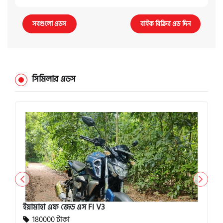
সবগুলো এডস
বাইক বিক্রির এড দিন
সিমিলার এডস
ইয়ামাহা এফ জেড এস FI V3
180000 টাকা