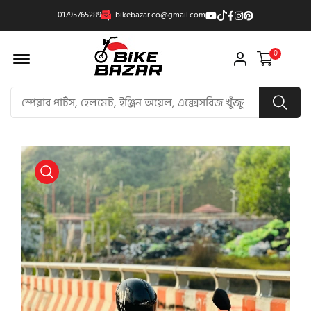
01795765289
bikebazar.co@gmail.com
Offcanvas Menu Open
0
product view