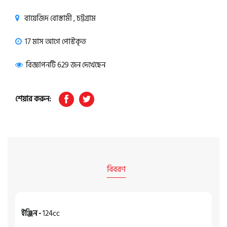
বায়েজিদ বোস্তামী , চট্টগ্রাম
17 মাস আগে পোস্টকৃত
বিজ্ঞাপনটি 629 জন দেখেছেন
শেয়ার করুন:
বিবরণ
ইঞ্জিন -
124cc