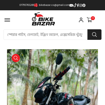
01795765289
bikebazar.co@gmail.com
Offcanvas Menu Open
0
product view