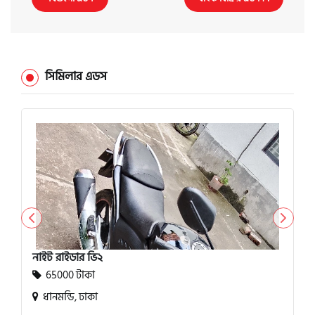
সিমিলার এডস
নাইট রাইডার ভি২
65000 টাকা
ধানমন্ডি, ঢাকা