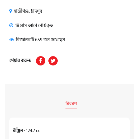
হাজীগঞ্জ, চাঁদপুর
18 মাস আগে পোস্টকৃত
বিজ্ঞাপনটি 659 জন দেখেছেন
শেয়ার করুন:
বিবরণ
ইঞ্জিন -
124.7 cc