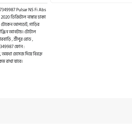
717349987 Pulsar NS Fi Abs
 : 2020 ডিজিটাল নাম্বার ঢাকা
ক্স টোকেন আপডেট, গাড়ির
 ইঞ্জিন আনটাচ। টোটাল
াড়ি , শ্রীপুর রোড ,
717349987 ফোন :
অযথা মেসেজ দিয়ে বিরক্ত
কম রাখা যাবে।