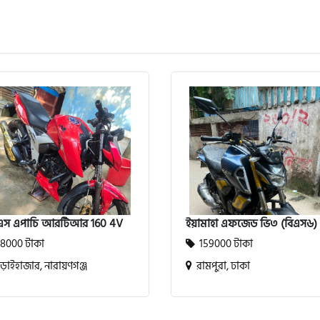
এস এপাচি আরটিআর 160 4V
ইয়ামাহা এফজেড ভি৩ (বিএস৬)
8000 টাকা
159000 টাকা
াইহাজার, নারায়ণগঞ্জ
রামপুরা, ঢাকা