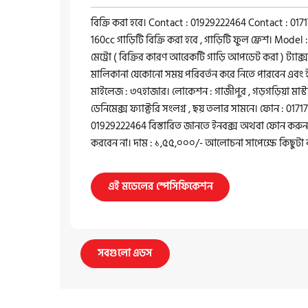
বিক্রি করা হবে। Contact : 01929222464 Contact : 01
160cc গাড়িটি বিক্রি করা হবে , গাড়িটি ফুল ফ্রেশ। Model
মেট্রো ( বিক্রির কারণ আরেকটি গাড়ি আপডেট করা ) ট্যা
মালিকানা যেকোনো সময় পরিবর্তন করে নিতে পারবেন এবং
মাইলেজ : ৩৭হাজার। লোকেশন : গাজীপুর , গড়গড়িয়া মাস্টারব
ডেনিমেক্স ফ্যাক্টরি সংলগ্ন , ছয় তলার সামনে। ফোন : 01
01929222464 বিস্তারিত জানতে ইনবক্স অথবা ফোন করুন, 
করবেন না। দাম : ১,৫৫,০০০/- আলোচনা সাপেক্ষে কিছুটা 
এই মডেলের স্পেসিফিকেশন
সবগুলো এডস