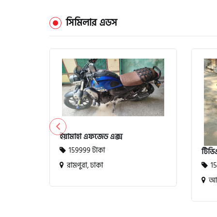
সিমিলার এডস
ইয়ামাহা এফজেড এক্স
159999 টাকা
টিভি
রামপুরা, ঢাকা
15
আড়