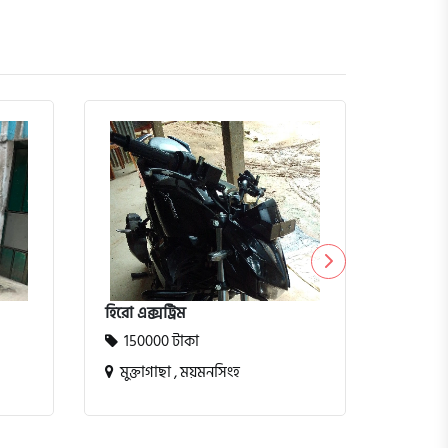
ইয়ামাহা
15999
হিরো এক্সট্রিম
রামপুর
150000 টাকা
মুক্তাগাছা , ময়মনসিংহ