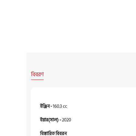
বিবরণ
ইঞ্জিন -
160.3 cc
ইয়ার(সাল) -
2020
বিস্তারিত বিবরন