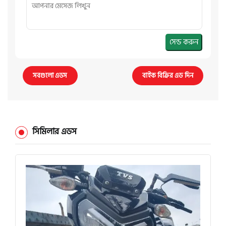
সেন্ড করুন
সবগুলো এডস
বাইক বিক্রির এড দিন
সিমিলার এডস