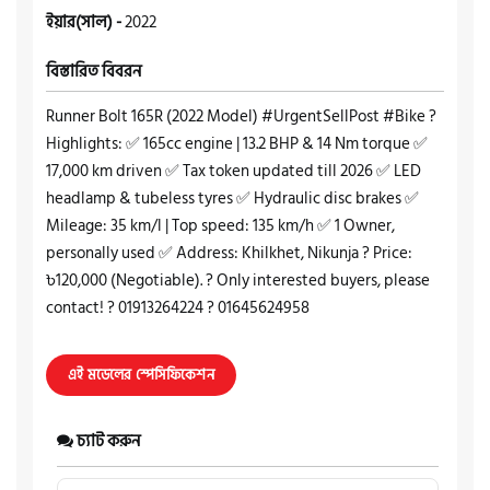
ইয়ার(সাল) -
2022
বিস্তারিত বিবরন
Runner Bolt 165R (2022 Model) #UrgentSellPost #Bike ?
Highlights: ✅ 165cc engine | 13.2 BHP & 14 Nm torque ✅
17,000 km driven ✅ Tax token updated till 2026 ✅ LED
headlamp & tubeless tyres ✅ Hydraulic disc brakes ✅
Mileage: 35 km/l | Top speed: 135 km/h ✅ 1 Owner,
personally used ✅ Address: Khilkhet, Nikunja ? Price:
৳120,000 (Negotiable). ? Only interested buyers, please
contact! ? 01913264224 ? 01645624958
এই মডেলের স্পেসিফিকেশন
চ্যাট করুন