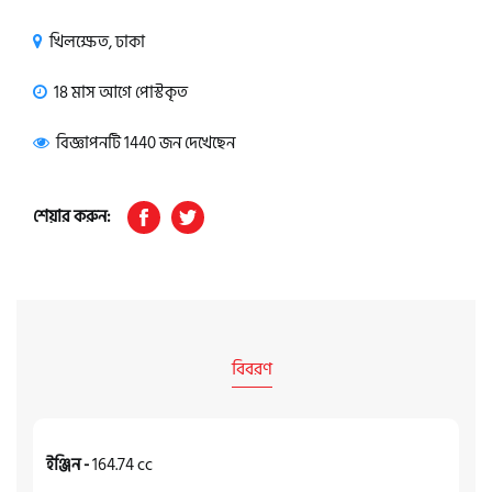
খিলক্ষেত, ঢাকা
18 মাস আগে পোস্টকৃত
বিজ্ঞাপনটি 1440 জন দেখেছেন
শেয়ার করুন:
বিবরণ
ইঞ্জিন -
164.74 cc