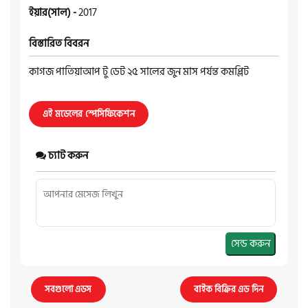
ইয়ার(সাল) -
2017
বিস্তারিত বিবরন
কাগজ পাতিয়াআপ টু ডেট ২৫ সালের জুন মাস পর্যন্ত কমপ্লিট
এই মডেলের স্পেসিফিকেশন
চ্যাট করুন
সেন্ড করুন
সবগুলো এডস
বাইক বিক্রির এড দিন