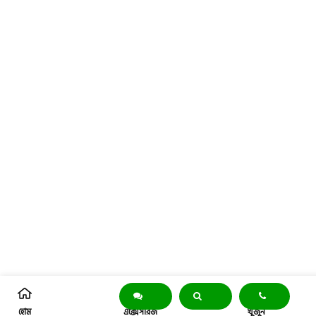
হোম
এক্সেসরিজ
খুঁজুন