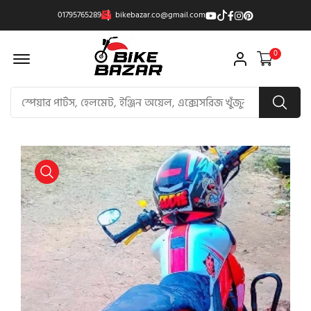
01795765289
bikebazar.co@gmail.com
Offcanvas Menu Open
0
product view