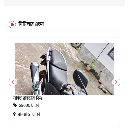
সিমিলার এডস
নাইট রাইডার ভি২
65000 টাকা
ধানমন্ডি, ঢাকা