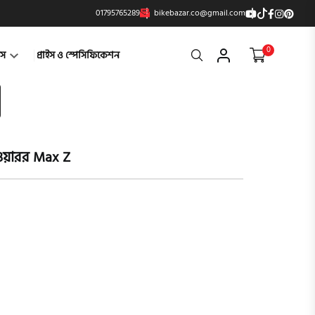
01795765289
bikebazar.co@gmail.com
0
Search
্টস
প্রাইস ও স্পেসিফিকেশন
ওয়ারর Max Z