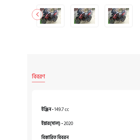
বিবরণ
ইঞ্জিন -
149.7 cc
ইয়ার(সাল) -
2020
বিস্তারিত বিবরন