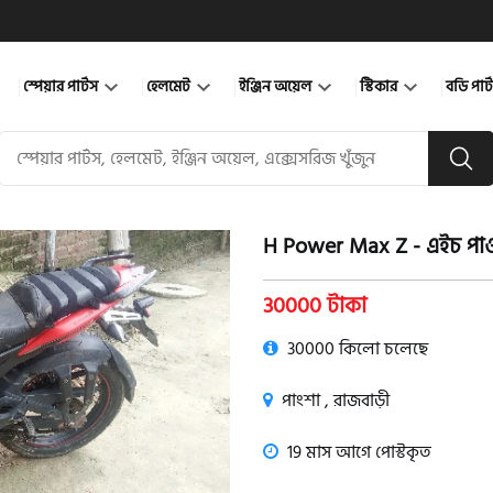
স্পেয়ার পার্টস
হেলমেট
ইঞ্জিন অয়েল
স্টিকার
বডি পার
H Power Max Z - এইচ পা
product view
30000 টাকা
30000 কিলো চলেছে
পাংশা , রাজবাড়ী
19 মাস আগে পোস্টকৃত