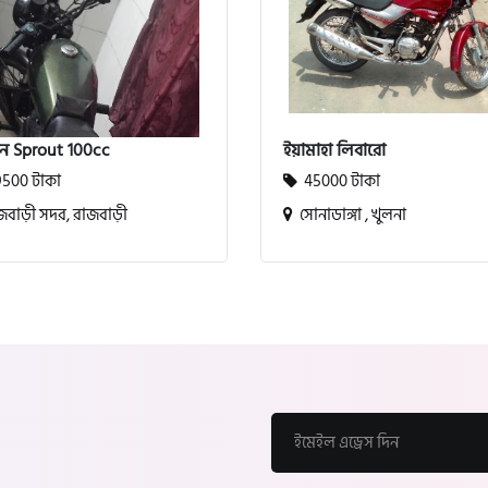
ন Sprout 100cc
ইয়ামাহা লিবারো
500 টাকা
45000 টাকা
বাড়ী সদর, রাজবাড়ী
সোনাডাঙ্গা , খুলনা