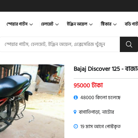
স্পেয়ার পার্টস
হেলমেট
ইঞ্জিন অয়েল
স্টিকার
বডি পার
Bajaj Discover 125 - বা
product view
95000 টাকা
48000 কিলো চলেছে
বাগাতিপাড়া, নাটোর
19 মাস আগে পোস্টকৃত