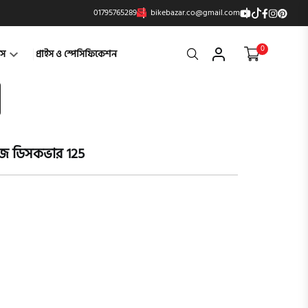
01795765289
bikebazar.co@gmail.com
0
Search
্টস
প্রাইস ও স্পেসিফিকেশন
জাজ ডিসকভার 125