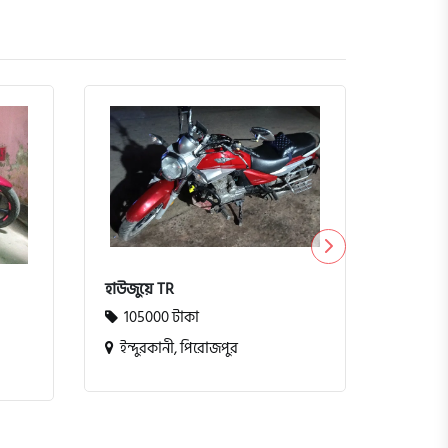
টিভিএস ম
10000
কুমিল্ল
হাউজুয়ে TR
105000 টাকা
ইন্দুরকানী, পিরোজপুর