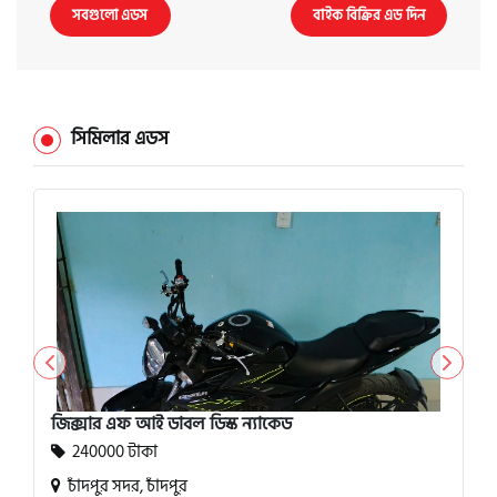
সবগুলো এডস
বাইক বিক্রির এড দিন
সিমিলার এডস
জিক্সার এফ আই ডাবল ডিস্ক ন্যাকেড
240000 টাকা
চাঁদপুর সদর, চাঁদপুর