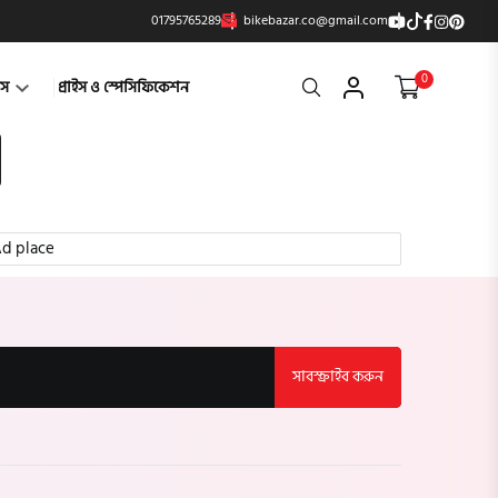
01795765289
bikebazar.co@gmail.com
0
Search
্টস
প্রাইস ও স্পেসিফিকেশন
d place
সাবস্ক্রাইব করুন