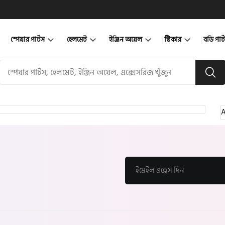
স্পেয়ার পার্টস
হেলমেট
ইঞ্জিন অয়েল
স্টিকার
বডি পার
A