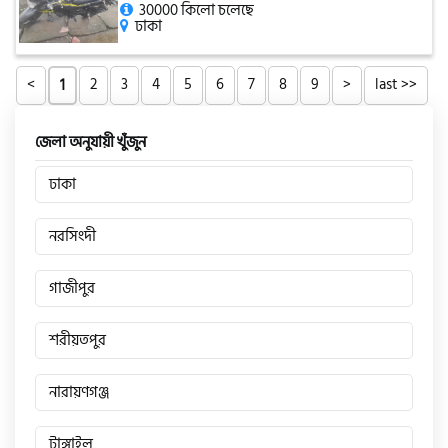
30000 কিলো চলেছে
ঢাকা
<
2
3
4
5
6
7
8
9
>
last >>
1
জেলা অনুযায়ী খুঁজুন
ঢাকা
নরসিংদী
গাজীপুর
শরীয়তপুর
নারায়ণগঞ্জ
টাঙ্গাইল