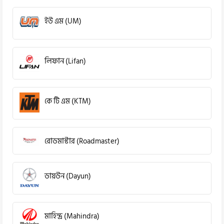
ইউ এম (UM)
লিফান (Lifan)
কে টি এম (KTM)
রোডমাস্টার (Roadmaster)
ডায়উন (Dayun)
মাহিন্দ্র (Mahindra)