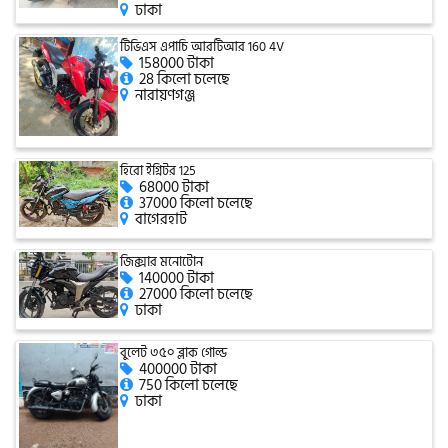
ঢাকা
টিভিএস এপাচি আরটিআর 160 4V
158000 টাকা
গ্রীন টাইগার (Green Tiger)
28 কিলো চলেছে
নারায়ণগঞ্জ
বীটল বোল্ট (Beetle Bolt)
হিরো ইগ্নিটর 125
68000 টাকা
37000 কিলো চলেছে
বেনেলি (Benelli)
বাগেরহাট
জিক্সার মনোটোন
140000 টাকা
বেনেট (Bennett)
27000 কিলো চলেছে
ঢাকা
বুলেট ৩৫০ ব্লাক গোল্ড
400000 টাকা
বিএমডাব্লিউ (BMW)
750 কিলো চলেছে
ঢাকা
রয়েল এনফিল্ড (Royal Enfield)