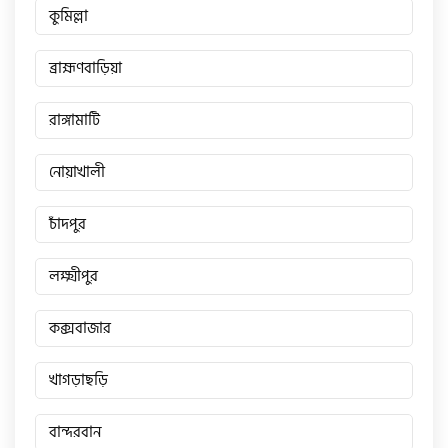
কুমিল্লা
ব্রাহ্মণবাড়িয়া
রাঙ্গামাটি
নোয়াখালী
চাঁদপুর
লক্ষ্মীপুর
কক্সবাজার
খাগড়াছড়ি
বান্দরবান