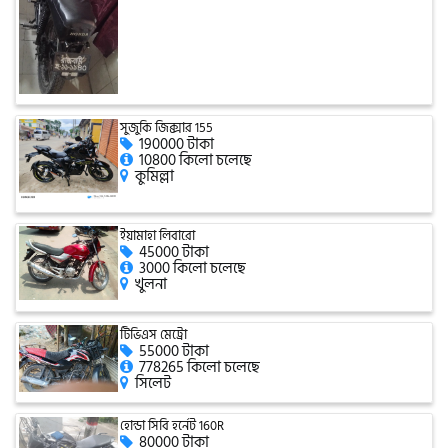
সিঙ্গার
এফবি মনডিয়াল
সুজুকি জিক্সার 155
190000 টাকা
ডায়াং
10800 কিলো চলেছে
কুমিল্লা
গুড হুইল
ইয়ামাহা লিবারো
45000 টাকা
3000 কিলো চলেছে
খুলনা
টিভিএস মেট্রো
55000 টাকা
778265 কিলো চলেছে
সিলেট
হোন্ডা সিবি হর্নেট 160R
80000 টাকা