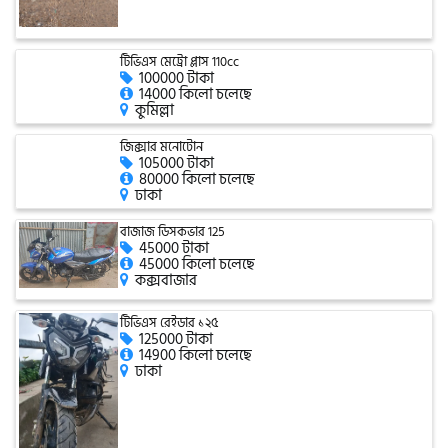
এফকেএম (FKM)
টিভিএস মেট্রো প্লাস 110cc
100000 টাকা
14000 কিলো চলেছে
কুমিল্লা
হারলি ডেভিডসন
জিক্সার মনোটোন
105000 টাকা
80000 কিলো চলেছে
ঢাকা
রিগাল র‍্যাপটার (Regal Raptor)
বাজাজ ডিসকভার 125
45000 টাকা
45000 কিলো চলেছে
অ্যাটলাস জংশেন
কক্সবাজার
টিভিএস রেইডার ১২৫
125000 টাকা
পিএইচপি (PHP)
14900 কিলো চলেছে
ঢাকা
জিপিএক্স (GPX)