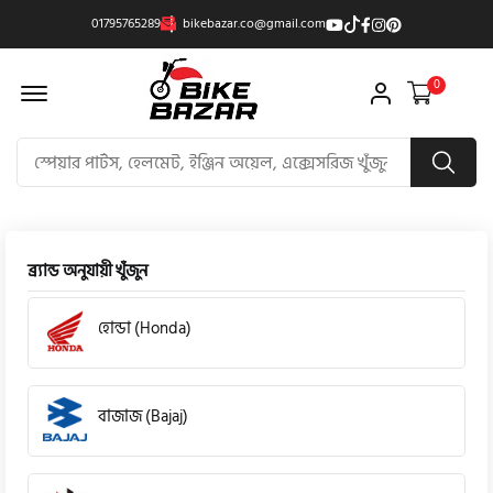
01795765289
bikebazar.co@gmail.com
Offcanvas Menu Open
0
ব্র্যান্ড অনুযায়ী খুঁজুন
হোন্ডা (Honda)
বাজাজ (Bajaj)