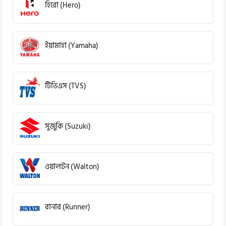
হিরো (Hero)
ইয়ামাহা (Yamaha)
টিভিএস (TVS)
সুজুকি (Suzuki)
ওয়ালটন (Walton)
রানার (Runner)