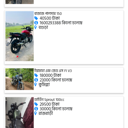
টারো
বাজাজ পালসার 150
40500 টাকা
1600293388 কিলো চলেছে
বগুড়া
স্পীডার (Speeder)
এমা (Emma)
SINSKI
ইয়ামাহা এফ জেড এস FI V3
180000 টাকা
23000 কিলো চলেছে
কুমিল্লা
জিংফু
ডাইউন Sprout 100cc
29500 টাকা
30000 কিলো চলেছে
জোনটেস
রাজবাড়ী