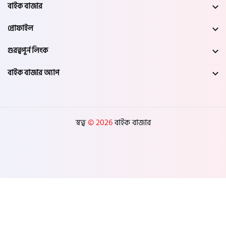
নওগাঁ
বাইক বাজার
প্রোফাইল
খুলনা
গুরত্বপূর্ন লিংক
যশোর
বাইক বাজার অ্যাপ
সাতক্ষীরা
মেহেরপুর
স্বত্ব
© 2026
বাইক বাজার
নড়াইল
চুয়াডাঙ্গা
কুষ্টিয়া
মাগুরা