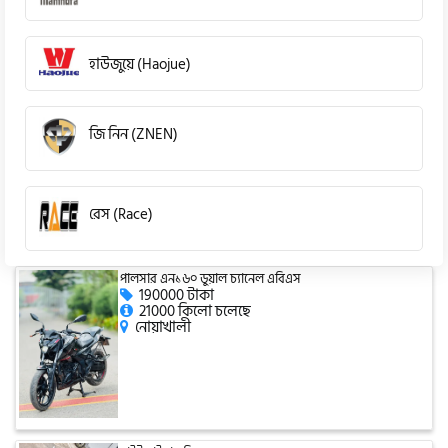
হাউজুয়ে (Haojue)
জি নিন (ZNEN)
রেস (Race)
পালসার এন১৬০ ডুয়াল চ্যানেল এবিএস
কিওয়ে (KeeWay)
190000 টাকা
21000 কিলো চলেছে
নোয়াখালী
পেগাসাস (Pagasus)