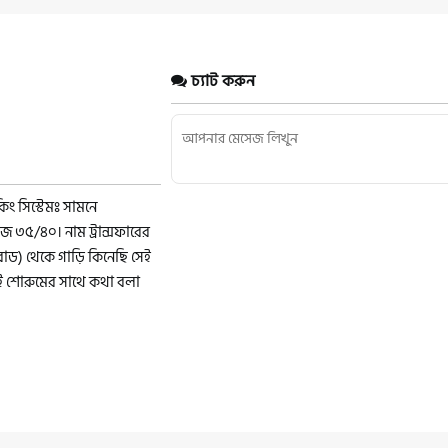
চ্যাট করুন
কিং সিস্টেমঃ সামনে
লেজ ৩৫/৪০। নাম ট্রান্সফারের
োড) থেকে গাড়ি কিনেছি সেই
েই শোরুমের সাথে কথা বলা