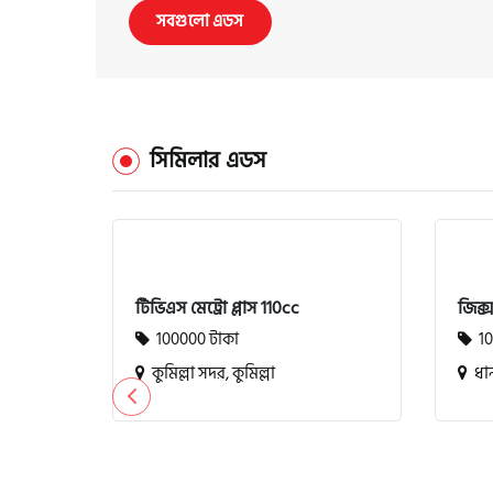
সবগুলো এডস
সিমিলার এডস
টিভিএস মেট্রো প্লাস 110cc
জিক্
100000 টাকা
10
কুমিল্লা সদর, কুমিল্লা
ধান