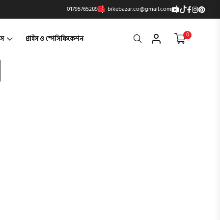
01795765289
bikebazar.co@gmail.com
0
Search
্টস
প্রাইস ও স্পেসিফিকেশন
product vi