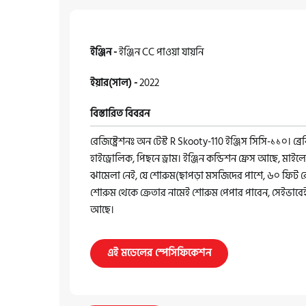
ইঞ্জিন -
ইঞ্জিন CC পাওয়া যায়নি
ইয়ার(সাল) -
2022
বিস্তারিত বিবরন
রেজিষ্ট্রেশনঃ অন টেস্ট R Skooty-110 ইঞ্জিস সিসি-১১০। ব্রে
হাইড্রোলিক, পিছনে ড্রাম। ইঞ্জিন কন্ডিশন ফ্রেস আছে, মাই
ঝামেলা নেই, যে শোরুম(ছাপড়া মসজিদের পাশে, ৬০ ফিট র
শোরুম থেকে ক্রেতার নামেই শোরুম পেপার পাবেন, সেইভাব
আছে।
এই মডেলের স্পেসিফিকেশন