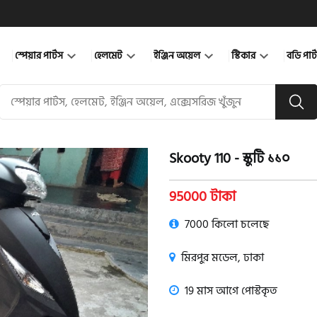
স্পেয়ার পার্টস
হেলমেট
ইঞ্জিন অয়েল
স্টিকার
বডি পার
Skooty 110 - স্কুটি ১১০
product view
95000 টাকা
7000 কিলো চলেছে
মিরপুর মডেল, ঢাকা
19 মাস আগে পোস্টকৃত