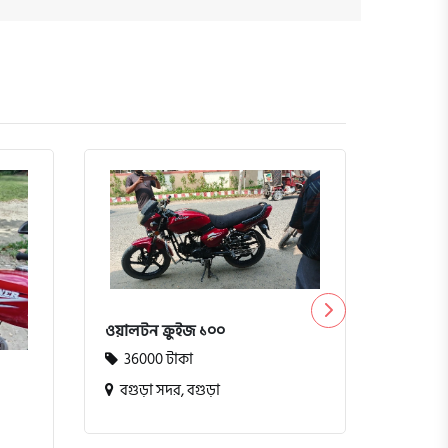
ওয়ালটন ক্রুইজ ১০০
বাজাজ 
36000 টাকা
45000
বগুড়া সদর, বগুড়া
কুতুবদ