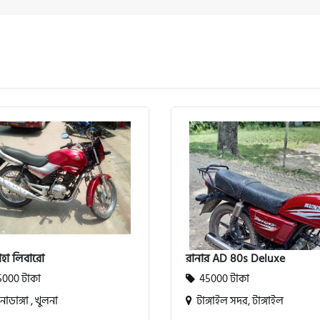
াহা লিবারো
রানার AD 80s Deluxe
000 টাকা
45000 টাকা
ডাঙ্গা , খুলনা
টাঙ্গাইল সদর, টাঙ্গাইল