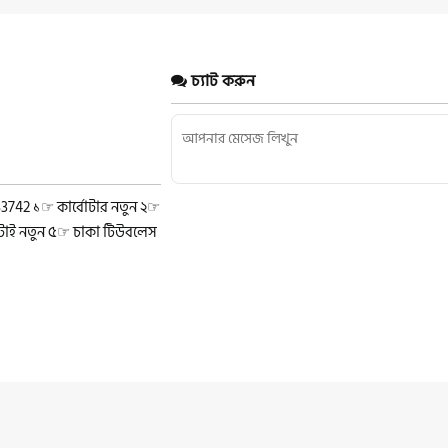
চ্যাট করুন
742 ১‌‌☞ কার্বোটার নতুন ২☞
দুইটাই নতুন ৫☞ চাকা টিউবলেস