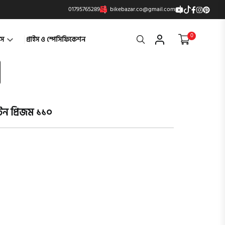
01795765289
bikebazar.co@gmail.com
0
Search
্টস
প্রাইস ও স্পেসিফিকেশন
ন প্রিজম ১১০
product vi