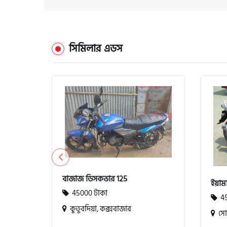
সিমিলার এডস
বাজাজ ডিসকভার 125
ইয়াম
45000 টাকা
45
কুতুবদিয়া, কক্সবাজার
সোনা