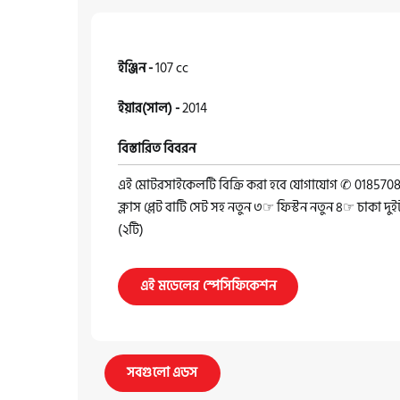
ইঞ্জিন -
107 cc
ইয়ার(সাল) -
2014
বিস্তারিত বিবরন
এই মোটরসাইকেলটি বিক্রি করা হবে যোগাযোগ ✆ 01857083
ক্লাস প্লেট বাটি সেট সহ নতুন ৩☞ ফিস্টন নতুন ৪☞ চাকা 
(২টি)
এই মডেলের স্পেসিফিকেশন
সবগুলো এডস