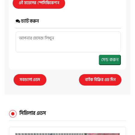
এই মডেলের স্পেসিফিকেশন
চ্যাট করুন
সেন্ড করুন
সবগুলো এডস
বাইক বিক্রির এড দিন
সিমিলার এডস