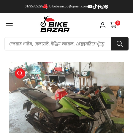
01795765289
bikebazar.co@gmail.com
Offcanvas Menu Open
0
product view