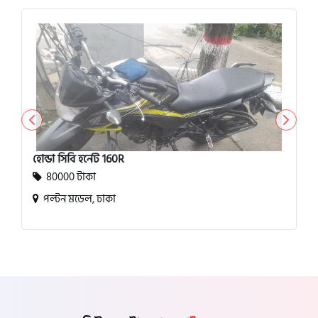
হোন্ডা সিবি হর্নেট 160R
80000 টাকা
পল্টন মডেল, ঢাকা