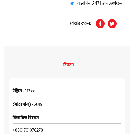
বিজ্ঞাপনটি 471 জন দেখেছেন
শেয়ার করুন:
বিবরণ
ইঞ্জিন -
113 cc
ইয়ার(সাল) -
2019
বিস্তারিত বিবরন
+8801701076278