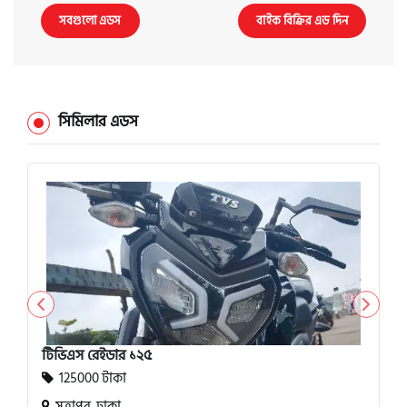
সবগুলো এডস
বাইক বিক্রির এড দিন
সিমিলার এডস
টিভিএস রেইডার ১২৫
125000 টাকা
সূত্রাপুর, ঢাকা