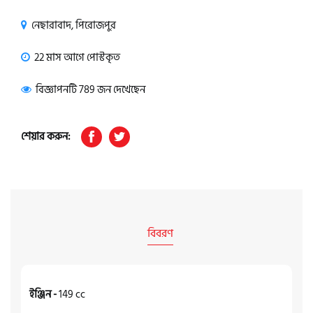
নেছারাবাদ, পিরোজপুর
22 মাস আগে পোস্টকৃত
বিজ্ঞাপনটি 789 জন দেখেছেন
শেয়ার করুন:
বিবরণ
ইঞ্জিন -
149 cc