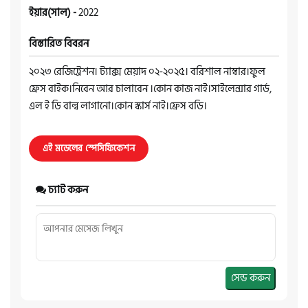
ইয়ার(সাল) -
2022
বিস্তারিত বিবরন
২০২৩ রেজিট্রেশন। ট্যাক্স মেয়াদ ০২-২০২৫। বরিশাল নাম্বার।ফুল
ফ্রেস বাইক।নিবেন আর চালাবেন ।কোন কাজ নাই।সাইলেন্সার গার্ড,
এল ই ডি বাল্ব লাগানো।কোন স্কার্স নাই।ফ্রেস বডি।
এই মডেলের স্পেসিফিকেশন
চ্যাট করুন
সেন্ড করুন