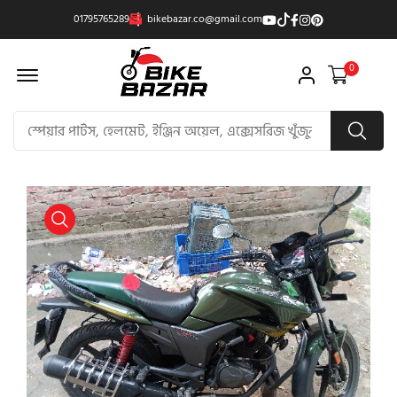
01795765289
bikebazar.co@gmail.com
Offcanvas Menu Open
0
product view