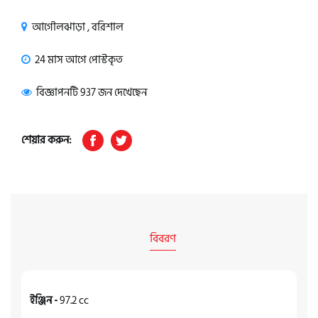
আগৌলঝাড়া , বরিশাল
24 মাস আগে পোস্টকৃত
বিজ্ঞাপনটি 937 জন দেখেছেন
শেয়ার করুন:
বিবরণ
ইঞ্জিন -
97.2 cc