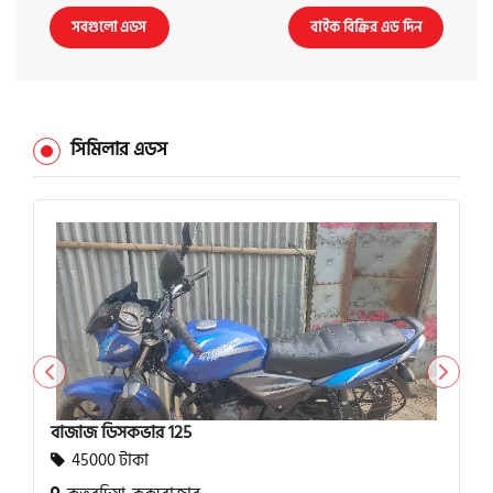
সবগুলো এডস
বাইক বিক্রির এড দিন
সিমিলার এডস
বাজাজ ডিসকভার 125
45000 টাকা