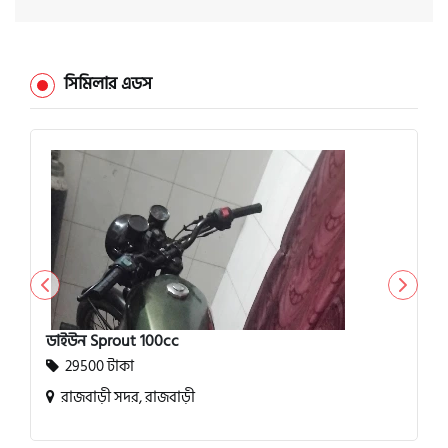
সিমিলার এডস
ডাইউন Sprout 100cc
29500 টাকা
রাজবাড়ী সদর, রাজবাড়ী