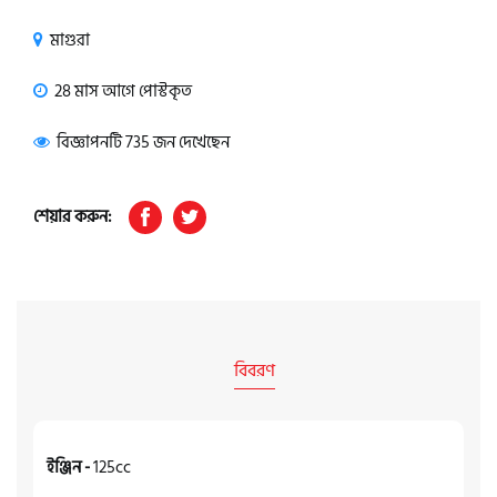
মাগুরা
28 মাস আগে পোস্টকৃত
বিজ্ঞাপনটি 735 জন দেখেছেন
শেয়ার করুন:
বিবরণ
ইঞ্জিন -
125cc