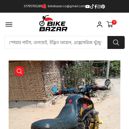
01795765289
bikebazar.co@gmail.com
Offcanvas Menu Open
0
product view