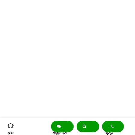
হোম
এক্সেসরিজ
খুঁজুন