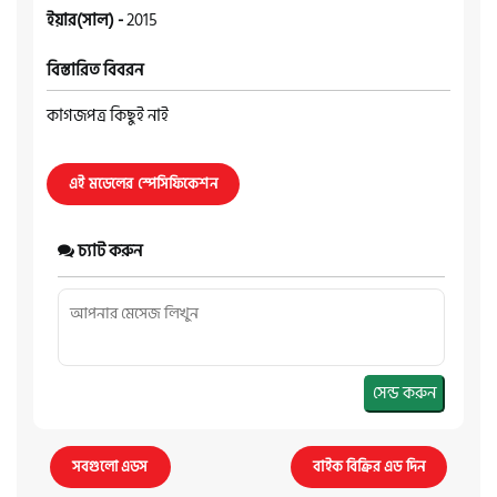
ইয়ার(সাল) -
2015
বিস্তারিত বিবরন
কাগজপত্র কিছুই নাই
এই মডেলের স্পেসিফিকেশন
চ্যাট করুন
সেন্ড করুন
সবগুলো এডস
বাইক বিক্রির এড দিন