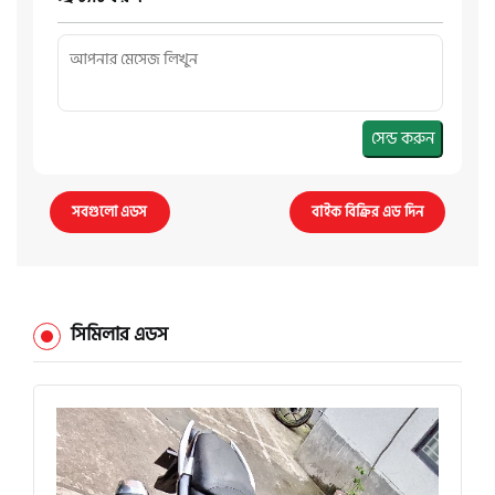
সেন্ড করুন
সবগুলো এডস
বাইক বিক্রির এড দিন
সিমিলার এডস