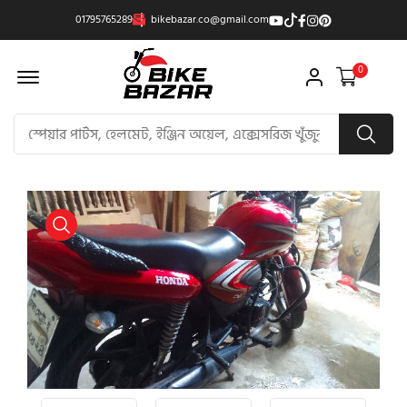
01795765289
bikebazar.co@gmail.com
Offcanvas Menu Open
0
product view