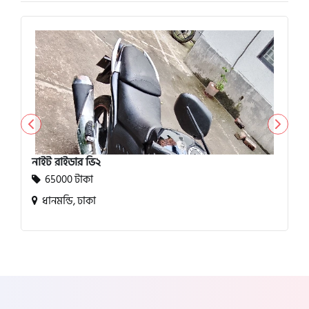
নাইট রাইডার ভি২
65000 টাকা
ধানমন্ডি, ঢাকা