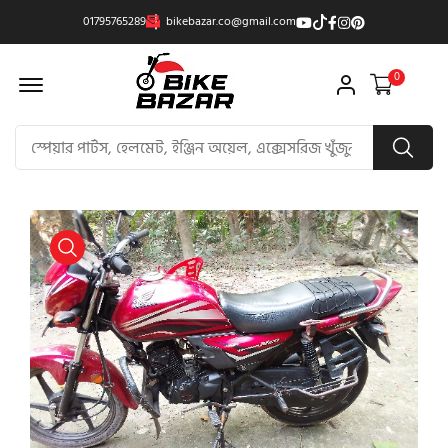
01795765289
bikebazar.co@gmail.com
Offcanvas Menu Open
0
product view