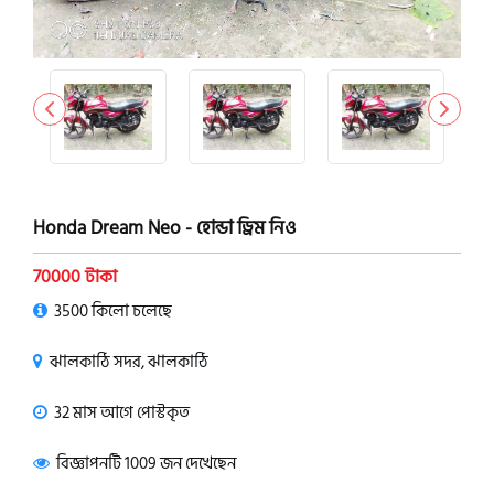
Honda Dream Neo - হোন্ডা ড্রিম নিও
70000 টাকা
3500 কিলো চলেছে
ঝালকাঠি সদর, ঝালকাঠি
32 মাস আগে পোস্টকৃত
বিজ্ঞাপনটি 1009 জন দেখেছেন