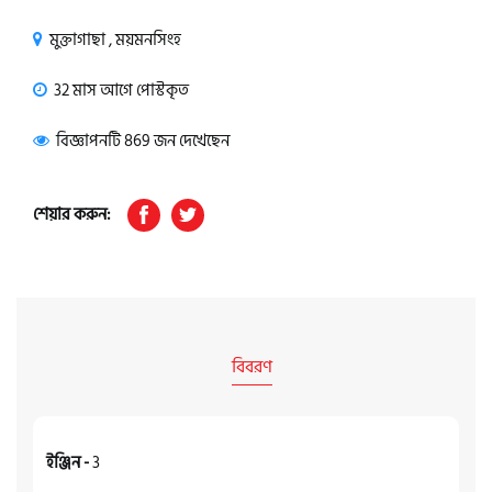
মুক্তাগাছা , ময়মনসিংহ
32 মাস আগে পোস্টকৃত
বিজ্ঞাপনটি 869 জন দেখেছেন
শেয়ার করুন:
বিবরণ
ইঞ্জিন -
3