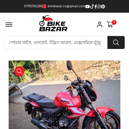
01795765289
bikebazar.co@gmail.com
Offcanvas Menu Open
0
product view