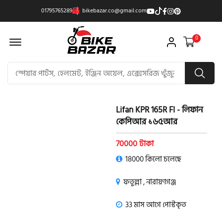
01795765289
bikebazar.co@gmail.com
Offcanvas Menu Open
0
Lifan KPR 165R FI - লিফান
কেপিআর ১৬৫আর
70000 টাকা
18000 কিলো চলেছে
ফতুল্লা , নারায়ণগঞ্জ
33 মাস আগে পোস্টকৃত