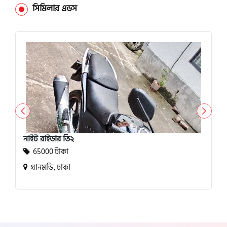
সিমিলার এডস
নাইট রাইডার ভি২
65000 টাকা
ধানমন্ডি, ঢাকা