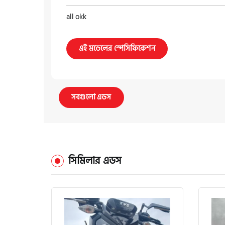
all okk
এই মডেলের স্পেসিফিকেশন
সবগুলো এডস
সিমিলার এডস