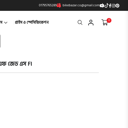
01795765289
bikebazar.co@gmail.com
0
Search
্টস
প্রাইস ও স্পেসিফিকেশন
 এফ জেড এস FI