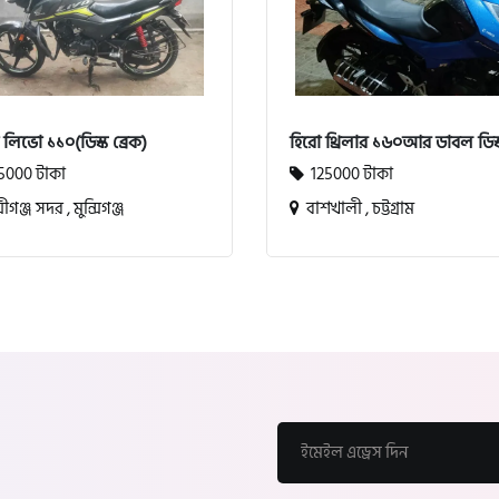
া লিভো ১১০(ডিস্ক ব্রেক)
হিরো থ্রিলার ১৬০আর ডাবল ডিস্
5000 টাকা
125000 টাকা
সীগঞ্জ সদর , মুন্সিগঞ্জ
বাশখালী , চট্টগ্রাম