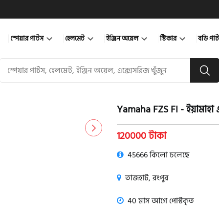
স্পেয়ার পার্টস
হেলমেট
ইঞ্জিন অয়েল
স্টিকার
বডি পার
Yamaha FZS FI - ইয়ামাহা
product view
120000 টাকা
45666 কিলো চলেছে
তাজহাট, রংপুর
40 মাস আগে পোস্টকৃত