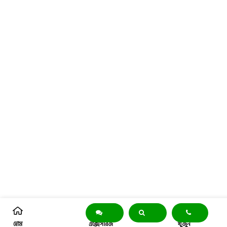
হোম
এক্সেসরিজ
খুঁজুন