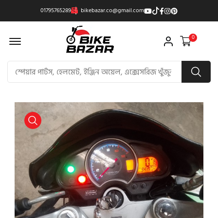
01795765289
bikebazar.co@gmail.com
Offcanvas Menu Open
0
product view