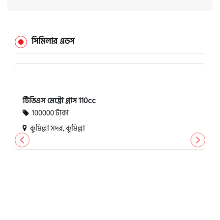
সিমিলার এডস
টিভিএস মেট্রো প্লাস 110cc
100000 টাকা
কুমিল্লা সদর, কুমিল্লা