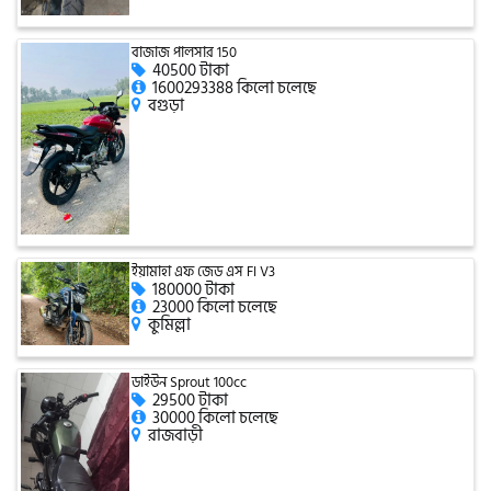
টারো
বাজাজ পালসার 150
40500 টাকা
1600293388 কিলো চলেছে
বগুড়া
স্পীডার (Speeder)
এমা (Emma)
SINSKI
ইয়ামাহা এফ জেড এস FI V3
180000 টাকা
23000 কিলো চলেছে
কুমিল্লা
জিংফু
ডাইউন Sprout 100cc
29500 টাকা
30000 কিলো চলেছে
জোনটেস
রাজবাড়ী