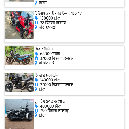
ঢাকা
টিভিএস এপাচি আরটিআর 160 4V
158000 টাকা
গ্রীন টাইগার (Green Tiger)
28 কিলো চলেছে
নারায়ণগঞ্জ
বীটল বোল্ট (Beetle Bolt)
হিরো ইগ্নিটর 125
68000 টাকা
37000 কিলো চলেছে
বেনেলি (Benelli)
বাগেরহাট
জিক্সার মনোটোন
140000 টাকা
বেনেট (Bennett)
27000 কিলো চলেছে
ঢাকা
বুলেট ৩৫০ ব্লাক গোল্ড
400000 টাকা
বিএমডাব্লিউ (BMW)
750 কিলো চলেছে
ঢাকা
রয়েল এনফিল্ড (Royal Enfield)