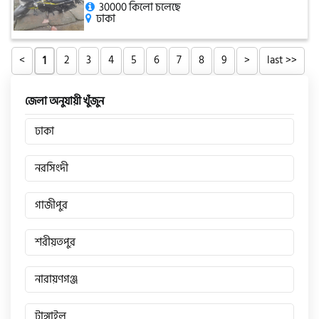
30000 কিলো চলেছে
ঢাকা
<
2
3
4
5
6
7
8
9
>
last >>
1
জেলা অনুযায়ী খুঁজুন
ঢাকা
নরসিংদী
গাজীপুর
শরীয়তপুর
নারায়ণগঞ্জ
টাঙ্গাইল