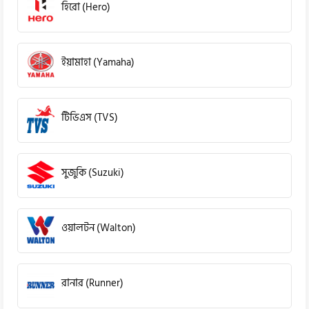
হিরো (Hero)
ইয়ামাহা (Yamaha)
টিভিএস (TVS)
সুজুকি (Suzuki)
ওয়ালটন (Walton)
রানার (Runner)