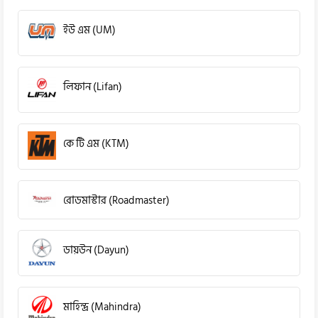
ইউ এম (UM)
লিফান (Lifan)
কে টি এম (KTM)
রোডমাস্টার (Roadmaster)
ডায়উন (Dayun)
মাহিন্দ্র (Mahindra)