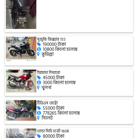
সিঙ্গার
এফবি মনডিয়াল
সুজুকি জিক্সার 155
190000 টাকা
ডায়াং
10800 কিলো চলেছে
কুমিল্লা
গুড হুইল
ইয়ামাহা লিবারো
45000 টাকা
3000 কিলো চলেছে
খুলনা
টিভিএস মেট্রো
55000 টাকা
778265 কিলো চলেছে
সিলেট
হোন্ডা সিবি হর্নেট 160R
80000 টাকা