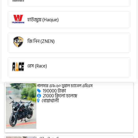
হাউজুয়ে (Haojue)
জি নিন (ZNEN)
রেস (Race)
পালসার এন১৬০ ডুয়াল চ্যানেল এবিএস
কিওয়ে (KeeWay)
190000 টাকা
21000 কিলো চলেছে
নোয়াখালী
পেগাসাস (Pagasus)