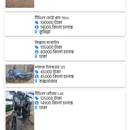
এফকেএম (FKM)
টিভিএস মেট্রো প্লাস 110cc
100000 টাকা
14000 কিলো চলেছে
কুমিল্লা
হারলি ডেভিডসন
জিক্সার মনোটোন
105000 টাকা
80000 কিলো চলেছে
ঢাকা
রিগাল র‍্যাপটার (Regal Raptor)
বাজাজ ডিসকভার 125
45000 টাকা
45000 কিলো চলেছে
অ্যাটলাস জংশেন
কক্সবাজার
টিভিএস রেইডার ১২৫
125000 টাকা
পিএইচপি (PHP)
14900 কিলো চলেছে
ঢাকা
জিপিএক্স (GPX)