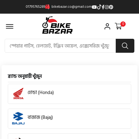
01795765289
bikebazar.co@gmail.com
Offcanvas Menu Open
0
ব্র্যান্ড অনুযায়ী খুঁজুন
হোন্ডা (Honda)
বাজাজ (Bajaj)