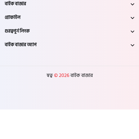
নওগাঁ
বাইক বাজার
প্রোফাইল
খুলনা
গুরত্বপূর্ন লিংক
যশোর
বাইক বাজার অ্যাপ
সাতক্ষীরা
মেহেরপুর
স্বত্ব
© 2026
বাইক বাজার
নড়াইল
চুয়াডাঙ্গা
কুষ্টিয়া
মাগুরা