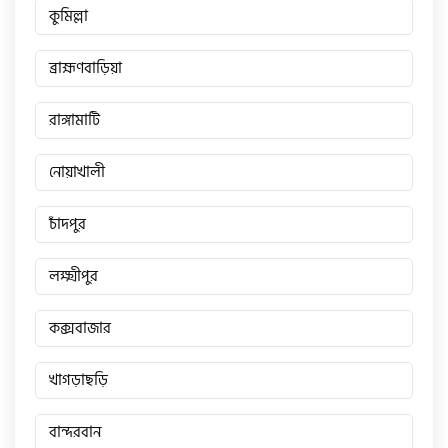
কুমিল্লা
ব্রাহ্মণবাড়িয়া
রাঙ্গামাটি
নোয়াখালী
চাঁদপুর
লক্ষ্মীপুর
কক্সবাজার
খাগড়াছড়ি
বান্দরবান